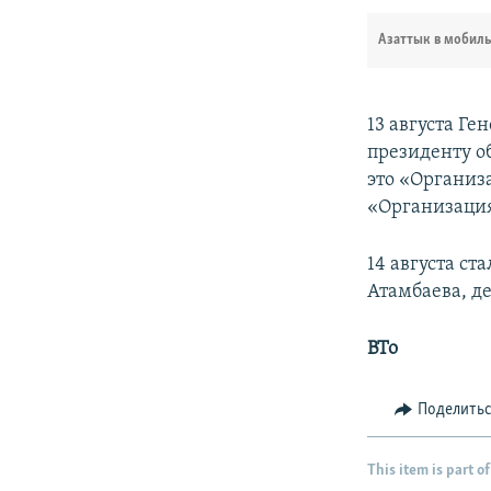
Азаттык в мобил
13 августа Ге
президенту о
это «Организ
«Организация
14 августа ст
Атамбаева, д
BTo
Поделить
This item is part of