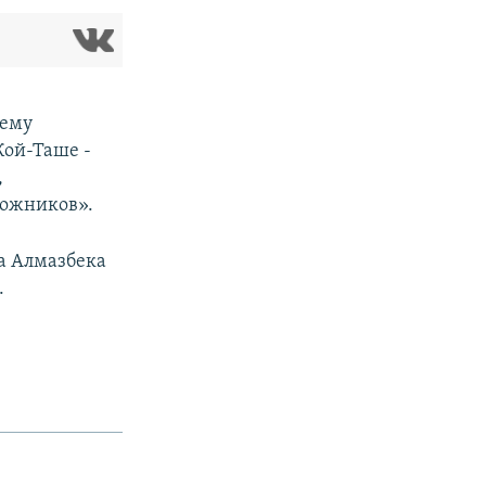
шему
Кой-Таше -
,
ложников».
та Алмазбека
.