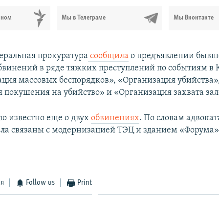
ьном
Мы в Телеграме
Мы Вконтакте
неральная прокуратура
сообщила
о предъявлении быв
бвинений в ряде тяжких преступлений по событиям в 
ация массовых беспорядков», «Организация убийства»
 покушения на убийство» и «Организация захвата за
ало известно еще о двух
обвинениях
. По словам адвока
ела связаны с модернизацией ТЭЦ и зданием «Форума»
ся
Follow us
Print