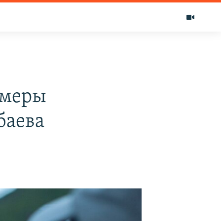
 меры
баева