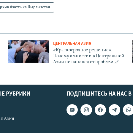
рхив Азаттыка Кыргызстан
ЦЕНТРАЛЬНАЯ АЗИЯ
«Краткосрочное решение».
Почему амнистии в Центральной
Азии не панацея от проблемы?
Е РУБРИКИ
ПОДПИШИТЕСЬ НА НАС В
я Азия