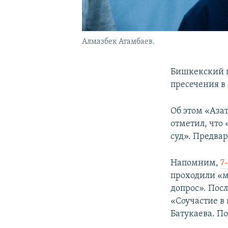
Алмазбек Атамбаев.
Бишкекский г
пресечения в
Об этом «Аза
отметил, что
суд». Предва
Напомним,
7
проходили «м
допрос». ​По
«Соучастие в
Батукаева. П