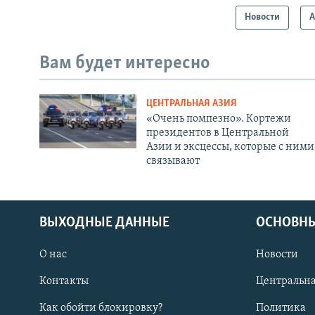
Новости
А
Вам будет интересно
ЦЕНТРАЛЬНАЯ АЗИЯ
«Очень помпезно». Кортежи
президентов в Центральной
Азии и эксцессы, которые с ними
связывают
ВЫХОДНЫЕ ДАННЫЕ
ОСНОВНЫ
О нас
Новости
Контакты
Центральна
Как обойти блокировку?
Политика