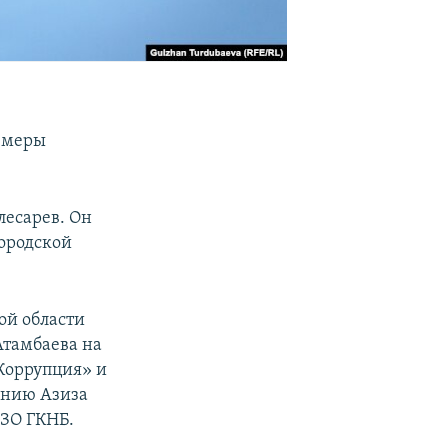
я меры
лесарев. Он
городской
ой области
Атамбаева на
«Коррупция» и
ению Азиза
ИЗО ГКНБ.