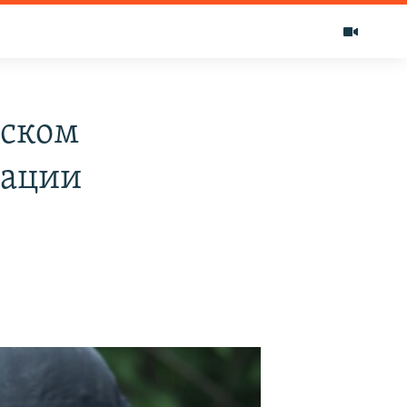
ыском
зации