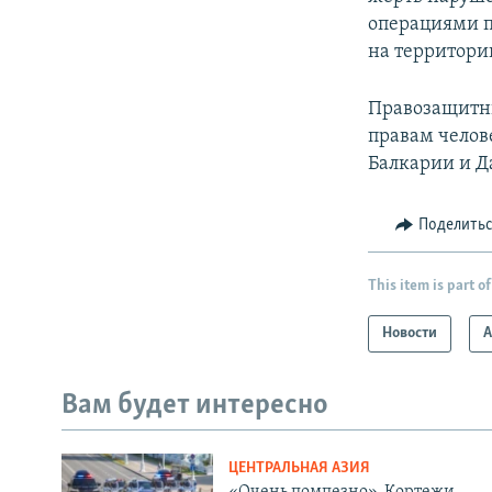
операциями п
на территори
Правозащитни
правам челов
Балкарии и Д
Поделить
This item is part of
Новости
А
Вам будет интересно
ЦЕНТРАЛЬНАЯ АЗИЯ
«Очень помпезно». Кортежи