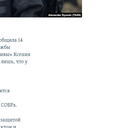
общила 14
лужбы
тивы» Ксения
 лишь, что у
ится
 СОБРа.
 «защитой
иктом и