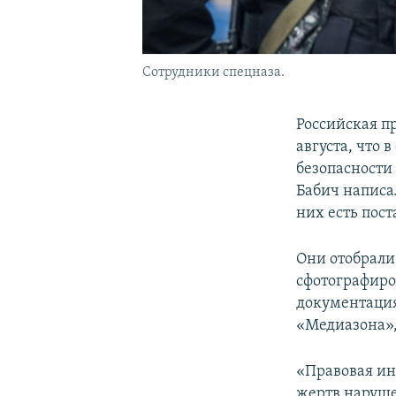
Сотрудники спецназа.
Российская п
августа, что
безопасности
Бабич написал
них есть пост
Они отобрали
сфотографиро
документация
«Медиазона»,
«Правовая ин
жертв наруше