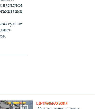
м насилием
рганизации.
ом суде по
рдино-
ов.
ЦЕНТРАЛЬНАЯ АЗИЯ
«Украина защищается и