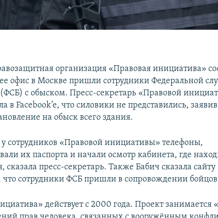
равозащитная организация «Правовая инициатива» со
 в ее офис в Москве пришли сотрудники Федеральной с
 (ФСБ) с обыском. Пресс-секретарь «Правовой инициа
а в Facebook’e, что силовики не представились, заявив
ановление на обыск всего здания.
 у сотрудников «Правовой инициативы» телефоны,
вали их паспорта и начали осмотр кабинета, где наход
, сказала пресс-секретарь. Также Бабич сказала сайту
 что сотрудники ФСБ пришли в сопровождении бойцов
ициатива» действует с 2000 года. Проект занимается
ний прав человека, связанных с вооружённым конфл