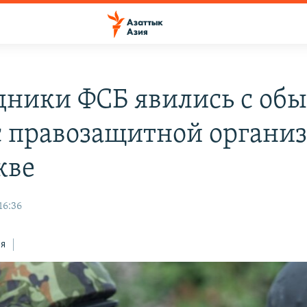
дники ФСБ явились с об
с правозащитной органи
кве
16:36
ся