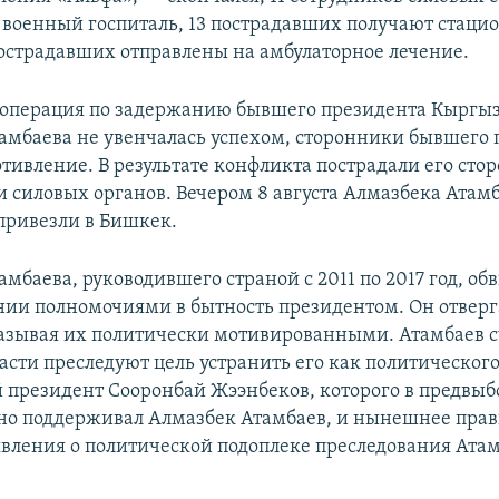
 военный госпиталь, 13 пострадавших получают стаци
пострадавших отправлены на амбулаторное лечение.
ецоперация по задержанию бывшего президента Кыргы
амбаева не увенчалась успехом, сторонники бывшего 
отивление. В результате конфликта пострадали его сто
и силовых органов. Вечером 8 августа Алмазбека Атам
привезли в Бишкек.
амбаева, руководившего страной с 2011 по 2017 год, об
нии полномочиями в бытность президентом. Он отверг
азывая их политически мотивированными. Атамбаев сч
сти преследуют цель устранить его как политического
президент Сооронбай Жээнбеков, которого в предвы
но поддерживал Алмазбек Атамбаев, и нынешнее прав
явления о политической подоплеке преследования Атам