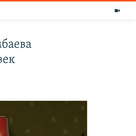
мбаева
век