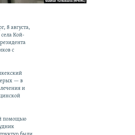
, 8 августа,
 села Кой-
президента
иков с
шкекский
терых — в
 лечения и
ицинской
ой помощью
рудник
структур были