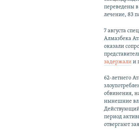
переведены в
лечение, 83 
7 августа сп
Алмазбека Ат
оказали сопр
представител
задержали
и 
62-летнего Ат
злоупотребле
обвинения, н
нынешние вла
Действующий 
период актив
отвергают за