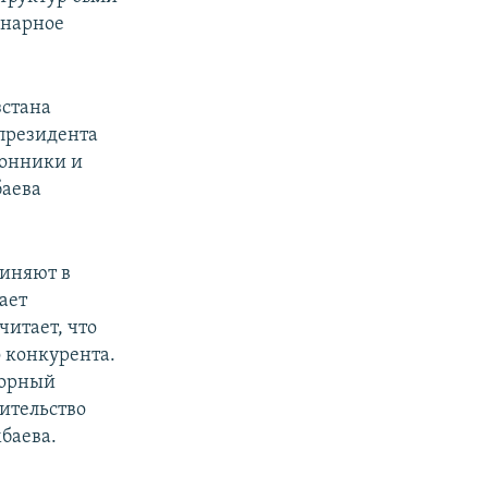
онарное
зстана
президента
ронники и
баева
виняют в
ает
итает, что
 конкурента.
борный
ительство
баева.