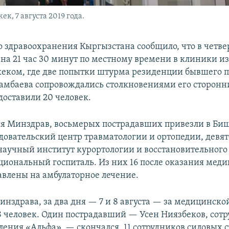
, 7 августа 2019 года.
 здравоохранения Кыргызстана сообщило, что в четверг
на 21 час 30 минут по местному времени в клиники из
еком, где две попытки штурма резиденции бывшего 
амбаева сопровождались столкновениями его сторонн
доставили 20 человек.
ся Минздрав, восьмерых пострадавших привезли в Би
довательский центр травматологии и ортопедии, девя
аучный институт курортологии и восстановительного
циональный госпиталь. Из них 16 после оказания мед
влены на амбулаторное лечение.
нздрава, за два дня — 7 и 8 августа — за медицинск
8 человек. Один пострадавший — Усен Ниязбеков, сот
ления «Альфа», — скончался, 11 сотрудников силовых 