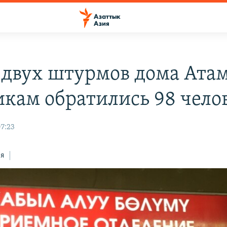
 двух штурмов дома Ата
икам обратились 98 чело
07:23
ся