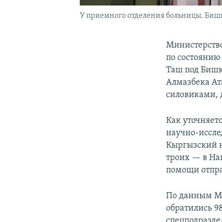
У приемного отделения больницы. Бишкек
Министерство
по состоянию 
Таш под Бишк
Алмазбека Ат
силовиками, 
Как уточняет
научно-иссле
Кыргызский н
троих — в На
помощи отпра
По данным Ми
обратились 9
спецподразде