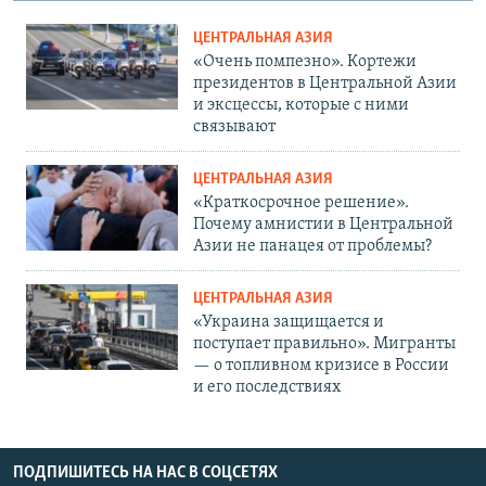
ЦЕНТРАЛЬНАЯ АЗИЯ
«Очень помпезно». Кортежи
президентов в Центральной Азии
и эксцессы, которые с ними
связывают
ЦЕНТРАЛЬНАЯ АЗИЯ
«Краткосрочное решение».
Почему амнистии в Центральной
Азии не панацея от проблемы?
ЦЕНТРАЛЬНАЯ АЗИЯ
«Украина защищается и
поступает правильно». Мигранты
— о топливном кризисе в России
и его последствиях
ПОДПИШИТЕСЬ НА НАС В СОЦСЕТЯХ