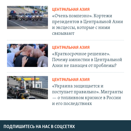
ЦЕНТРАЛЬНАЯ АЗИЯ
«Очень помпезно». Кортежи
президентов в Центральной Азии
и эксцессы, которые с ними
связывают
ЦЕНТРАЛЬНАЯ АЗИЯ
«Краткосрочное решение».
Почему амнистии в Центральной
Азии не панацея от проблемы?
ЦЕНТРАЛЬНАЯ АЗИЯ
«Украина защищается и
поступает правильно». Мигранты
— о топливном кризисе в России
и его последствиях
ПОДПИШИТЕСЬ НА НАС В СОЦСЕТЯХ