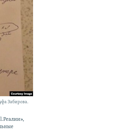
уфа Забирова.
l.Реалии»,
ельные