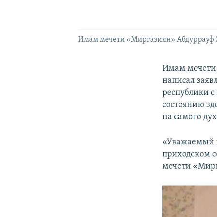
Имам мечети «Миргазиян» Абдуррауф 
Имам мечети 
написал заяв
республики с
состоянию здо
на самого дух
«Уважаемый ш
приходском с
мечети «Мирг