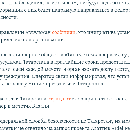
раты наблюдения, по его словам, не будут подключены
нформация с них будет напрямую направляться в феде
асности.
управлении мусульман
сообщили
, что инициатива уста
религиозной организации.
ное акционерное общество «Таттелеком» попросило у 
усульман Татарстана в кратчайшие сроки предоставит
тавителей каждой мечети и организовать доступ сотру
учреждения. Оператор связи информировал, что устан
я по заказу министерства связи Татарстана.
ве связи Татарстана
отрицают
свою причастность к пл
мер в мечетях Казани.
едеральной службы безопасности по Татарстану на мо
метки не ответило на запрос проекта Азаттык «Idel.Р