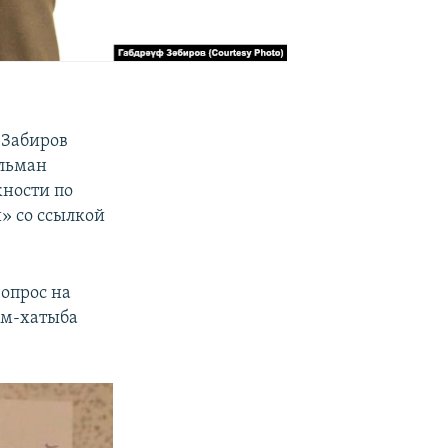
 Забиров
ульман
жности по
и» со ссылкой
опрос на
ам-хатыба