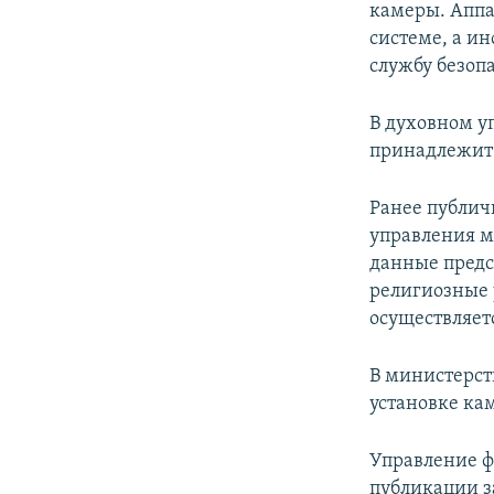
камеры. Аппа
системе, а и
службу безоп
В духовном 
принадлежит 
Ранее публич
управления м
данные предс
религиозные 
осуществляетс
В министерст
установке ка
Управление ф
публикации за