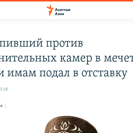
пивший против
нительных камер в мече
и имам подал в отставку
23:18
ся