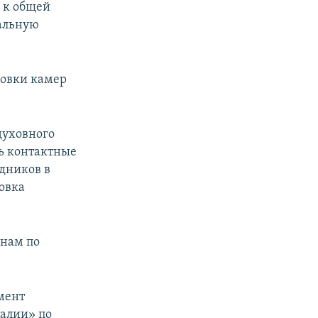
 к общей
ральную
новки камер
духовного
ь контактные
дников в
овка
анам по
мент
еалии» по