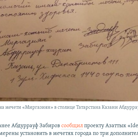
а мечети «Миргазиян» в столице Татарстана Казани Абдурра
анее Абдуррауф Забиров
сообщил
проекту Азаттык «Ide
амерены установить в мечетях города по три дополнит