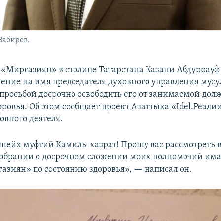
Забиров.
«Миргазиян» в столице Татарстана Казани Абдуррауф
ление на имя председателя духовного управления мус
 просьбой досрочно освободить его от занимаемой дол
ровья. Об этом сообщает проект Азаттыка «Idel.Реали
овного деятеля.
ейх муфтий Камиль-хазрат! Прошу вас рассмотреть в
обрании о досрочном сложении моих полномочий им
азиян» по состоянию здоровья», — написал он.