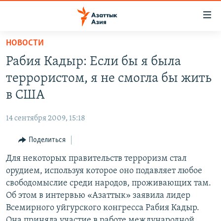
Доступность
ссылок
Вернуться
НОВОСТИ
к
ЦЕНТРАЛЬНАЯ АЗИЯ
Рабия Кадыр: Если бы я была
основному
НОВОСТИ
КАЗАХСТАН
содержанию
террористом, я не смогла бы жить
ВОЙНА В УКРАИНЕ
Вернутся
КЫРГЫЗСТАН
в США
к
НА ДРУГИХ ЯЗЫКАХ
УЗБЕКИСТАН
главной
14 сентября 2009, 15:18
ТАДЖИКИСТАН
ҚАЗАҚША
навигации
ПОДПИШИТЕСЬ НА НАС В СОЦСЕТЯХ
Вернутся
Поделиться
КЫРГЫЗЧА
к
Для некоторых правительств терроризм стал
ЎЗБЕКЧА
поиску
орудием, используя которое оно подавляет любое
ТОҶИКӢ
Все сайты РСЕ/РС
свободомыслие среди народов, проживающих там.
Об этом в интервью «Азаттык» заявила лидер
TÜRKMENÇE
Всемирного уйгурского конгресса Рабия Кадыр.
Она приняла участие в работе международной