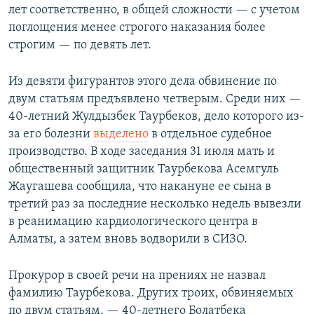
лет соответственно, в общей сложности — с учетом
поглощения менее строгого наказания более
строгим — по девять лет.
Из девяти фигурантов этого дела обвинение по
двум статьям предъявлено четверым. Среди них —
40-летний Жулдызбек Таурбеков, дело которого из-
за его болезни
выделено
в отдельное судебное
производство. В ходе заседания 31 июля мать и
общественный защитник Таурбекова Асемгуль
Жаугашева сообщила, что накануне ее сына в
третий раз за последние несколько недель вывезли
в реанимацию кардиологического центра в
Алматы, а затем вновь водворили в СИЗО.
Прокурор в своей речи на прениях не назвал
фамилию Таурбекова. Других троих, обвиняемых
по двум статьям, — 40-летнего Болатбека