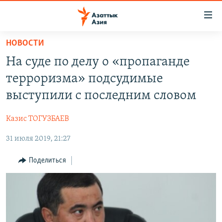
Доступность
ссылок
Вернуться
НОВОСТИ
к
ЦЕНТРАЛЬНАЯ АЗИЯ
На суде по делу о «пропаганде
основному
НОВОСТИ
КАЗАХСТАН
содержанию
терроризма» подсудимые
ВОЙНА В УКРАИНЕ
Вернутся
КЫРГЫЗСТАН
выступили с последним словом
к
НА ДРУГИХ ЯЗЫКАХ
УЗБЕКИСТАН
главной
Казис ТОГУЗБАЕВ
ТАДЖИКИСТАН
ҚАЗАҚША
навигации
ПОДПИШИТЕСЬ НА НАС В СОЦСЕТЯХ
Вернутся
31 июля 2019, 21:27
КЫРГЫЗЧА
к
ЎЗБЕКЧА
Поделиться
поиску
ТОҶИКӢ
Все сайты РСЕ/РС
TÜRKMENÇE