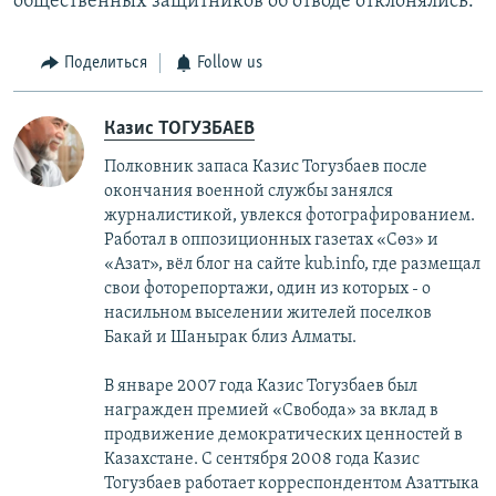
общественных защитников об отводе отклонялись.
Поделиться
Follow us
Казис ТОГУЗБАЕВ
Полковник запаса Казис Тогузбаев после
окончания военной службы занялся
журналистикой, увлекся фотографированием.
Работал в оппозиционных газетах «Сөз» и
«Азат», вёл блог на сайте kub.info, где размещал
свои фоторепортажи, один из которых - о
насильном выселении жителей поселков
Бакай и Шанырак близ Алматы.
В январе 2007 года Казис Тогузбаев был
награжден премией «Свобода» за вклад в
продвижение демократических ценностей в
Казахстане. С сентября 2008 года Казис
Тогузбаев работает корреспондентом Азаттыка