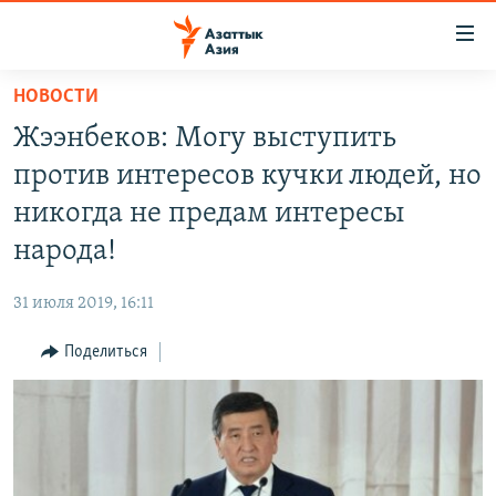
Доступность
ссылок
Вернуться
НОВОСТИ
к
ЦЕНТРАЛЬНАЯ АЗИЯ
Жээнбеков: Могу выступить
основному
НОВОСТИ
КАЗАХСТАН
содержанию
против интересов кучки людей, но
ВОЙНА В УКРАИНЕ
Вернутся
КЫРГЫЗСТАН
никогда не предам интересы
к
НА ДРУГИХ ЯЗЫКАХ
УЗБЕКИСТАН
народа!
главной
ТАДЖИКИСТАН
ҚАЗАҚША
навигации
ПОДПИШИТЕСЬ НА НАС В СОЦСЕТЯХ
31 июля 2019, 16:11
Вернутся
КЫРГЫЗЧА
к
Поделиться
ЎЗБЕКЧА
поиску
ТОҶИКӢ
Все сайты РСЕ/РС
TÜRKMENÇE