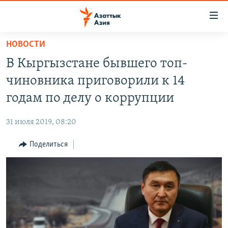
Доступность
ссылок
Вернуться
НОВОСТИ
к
ЦЕНТРАЛЬНАЯ АЗИЯ
В Кыргызстане бывшего топ-
основному
НОВОСТИ
КАЗАХСТАН
содержанию
чиновника приговорили к 14
ВОЙНА В УКРАИНЕ
Вернутся
КЫРГЫЗСТАН
годам по делу о коррупции
к
НА ДРУГИХ ЯЗЫКАХ
УЗБЕКИСТАН
главной
31 июля 2019, 08:20
ТАДЖИКИСТАН
ҚАЗАҚША
навигации
ПОДПИШИТЕСЬ НА НАС В СОЦСЕТЯХ
Вернутся
Поделиться
КЫРГЫЗЧА
к
ЎЗБЕКЧА
поиску
ТОҶИКӢ
Все сайты РСЕ/РС
TÜRKMENÇE