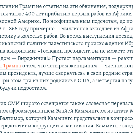
плении Трамп не ответил на эти обвинения, подчеркну
ется также 400 лет прибытию первых рабов из Африки
верной Америке. По неофициальным подсчетам, до п
А в 1866 году примерно 11 миллионов выходцев из Афр
мерику в качестве рабов. Во время выступления прези
риканский политик палестинского происхождения Иб
па выкриками: «Господин президент, вы не можете от
 дом — Вирджиния!» Протест парламентария — реакц
я Трампа
о том, что четырем женщинам — членам конг
м президента, лучше «вернуться» в свои родные стра
При этом три из них родились в США, а четвертая пол
 будучи подростком.
их СМИ широко освещается также словесная перепалк
ном афроамериканцем Элайей Каммингсом из штата М
 Балтимор, который Каммингс представляет в конгрессе
 средоточием коррупции и загнивания. Каммингс вход