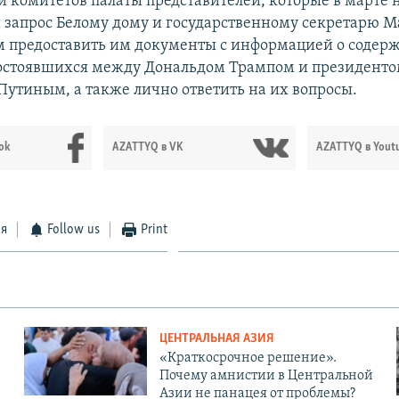
й комитетов палаты представителей, которые в марте
запрос Белому дому и государственному секретарю 
м предоставить им документы с информацией о содер
состоявшихся между Дональдом Трампом и президенто
утиным, а также лично ответить на их вопросы.
ok
AZATTYQ в VK
AZATTYQ в Yout
ся
Follow us
Print
ЦЕНТРАЛЬНАЯ АЗИЯ
«Краткосрочное решение».
Почему амнистии в Центральной
Азии не панацея от проблемы?