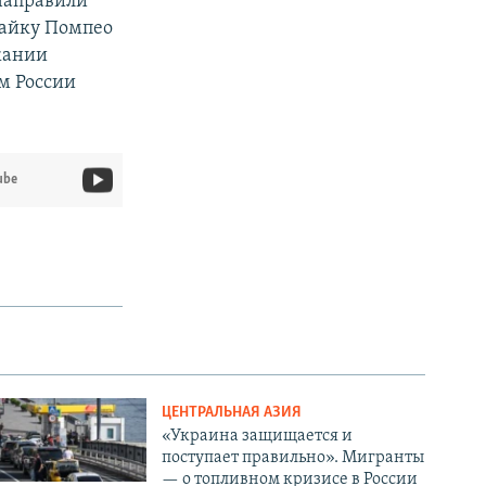
 направили
Майку Помпео
жании
м России
ube
ЦЕНТРАЛЬНАЯ АЗИЯ
«Украина защищается и
поступает правильно». Мигранты
— о топливном кризисе в России