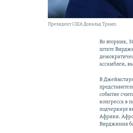
Президент США Дональд Трамп.
Во вторник, 
штате Вирджи
демократичес
ассамблеи, в
В Джеймстаун
представител
событие счит
конгресса в 
подчеркнул в
Африки. Афро
Вирджиния бо