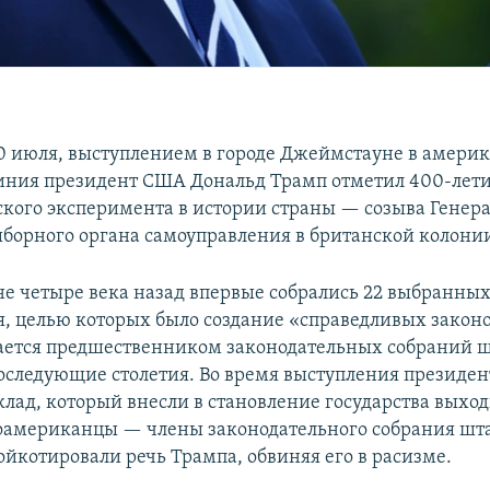
30 июля, выступлением в городе Джеймстауне в амери
ния президент США Дональд Трамп отметил 400-лети
кого эксперимента в истории страны — созыва Генер
ыборного органа самоуправления в британской колон
е четыре века назад впервые собрались 22 выбранны
я, целью которых было создание «справедливых законо
ается предшественником законодательных собраний ш
последующие столетия. Во время выступления президе
клад, который внесли в становление государства выхо
американцы — члены законодательного собрания шт
йкотировали речь Трампа, обвиняя его в расизме.