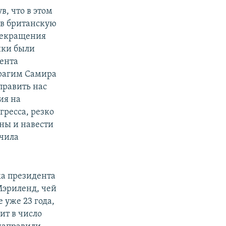
в, что в этом
 в британскую
рекращения
ики были
дента
рагим Самира
править нас
ия на
ресса, резко
ны и навести
учила
а президента
эриленд, чей
 уже 23 года,
ит в число