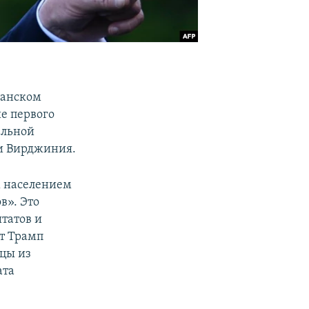
канском
е первого
альной
ии Вирджиния.
х населением
в». Это
татов и
нт Трамп
дцы из
ата