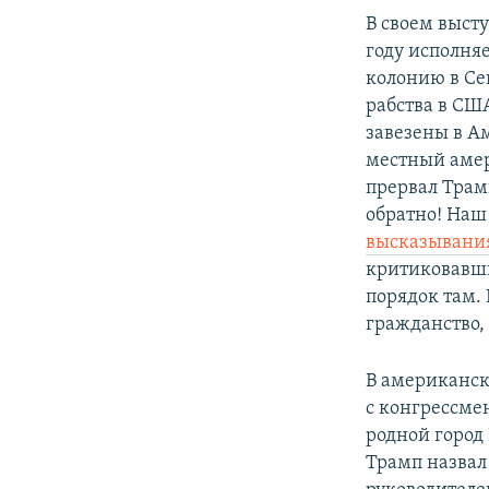
В своем высту
году исполня
колонию в Се
рабства в СШ
завезены в А
местный аме
прервал Трам
обратно! Наш
высказывани
критиковавши
порядок там. 
гражданство,
В американск
с конгрессме
родной город
Трамп назвал