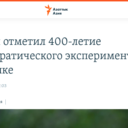
 отметил 400-летие
ратического эксперимен
ике
7:03
ся