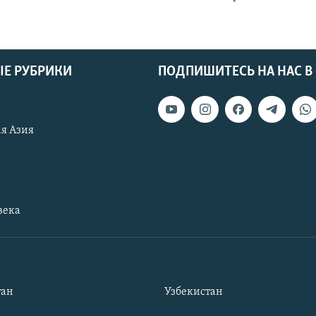
Е РУБРИКИ
ПОДПИШИТЕСЬ НА НАС В
я Азия
века
тан
Узбекистан