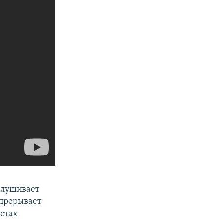
слушивает
 прерывает
истах