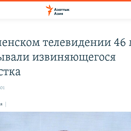
ченском телевидении 46
ывали извиняющегося
стка
:01
ся