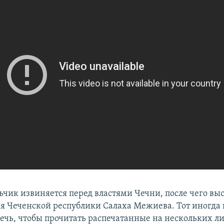
ьчик извиняется перед властями Чечни, после чего вы
я Чеченской республики Салаха Межиева. Тот иногда
ечь, чтобы прочитать распечатанные на нескольких л