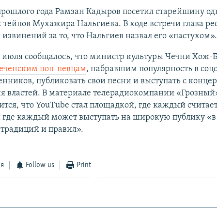
прошлого года Рамзан Кадыров посетил старейшину од
тейпов Мухажира Нальгиева. В ходе встречи глава ре
 извинений за то, что Нальгиев назвал его «пастухом».
 июля сообщалось, что министр культуры Чечни Хож-
чеченским поп-певцам
, набравшим популярность в соц
енников, публиковать свои песни и выступать с конце
я властей. В материале телерадиокомпании «Грозный»
ится, что YouTube стал площадкой, где каждый считает
 где каждый может выступать на широкую публику «в
традиций и правил».
ся
Follow us
Print