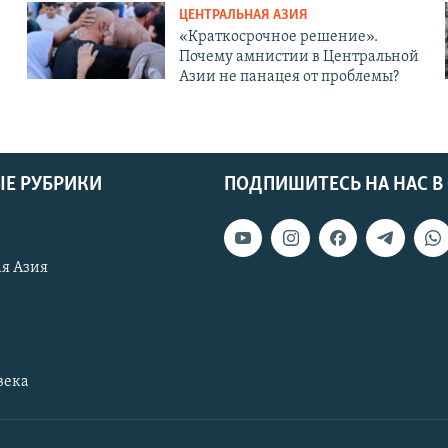
ЦЕНТРАЛЬНАЯ АЗИЯ
«Краткосрочное решение».
Почему амнистии в Центральной
Азии не панацея от проблемы?
Е РУБРИКИ
ПОДПИШИТЕСЬ НА НАС В
я Азия
века