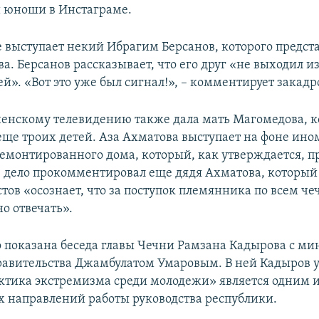
юноши в Инстаграме.​
е выступает некий Ибрагим Берсанов, которого предст
а. Берсанов рассказывает, что его друг «не выходил и
й». «Вот это уже был сигнал!», – комментирует закадр
енскому телевидению также дала мать Магомедова, к
еще троих детей. Аза Ахматова выступает на фоне ино
ремонтированного дома, который, как утверждается, 
е дело прокомментировал еще дядя Ахматова, который
тов «осознает, что за поступок племянника по всем ч
 отвечать».​
о показана беседа главы Чечни Рамзана Кадырова с м
равительства Джамбулатом Умаровым. В ней Кадыров 
ктика экстремизма среди молодежи» является одним 
 направлений работы руководства республики.