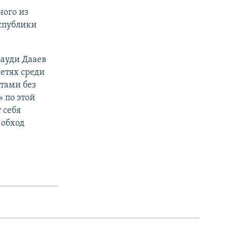
ного из
спублики
Бауди Дааев
сетях среди
ртами без
 по этой
 себя
 обход