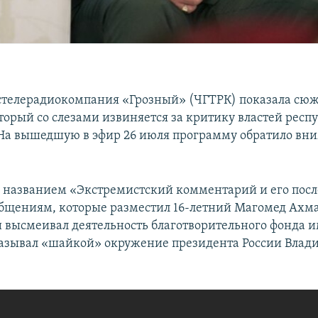
стелерадиокомпания «Грозный» (ЧГТРК) показала сюж
торый со слезами извиняется за критику властей респ
На вышедшую в эфир 26 июля программу обратило вн
 названием «Экстремистский комментарий и его посл
бщениям, которые разместил 16-летний Магомед Ахма
 высмеивал деятельность благотворительного фонда 
азывал «шайкой» окружение президента России Влад