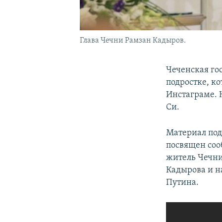
Глава Чечни Рамзан Кадыров.
Чеченская го
подростке, ко
Инстаграме. 
Си.
Материал под
посвящен соо
житель Чечни
Кадырова и н
Путина.