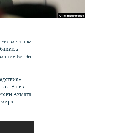
ет о местном
ублики в
имание Би-Би-
едствия»
тов. В них
имени Ахмата
имира