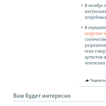
В октябре 
ингушских 
потребовал
В середине
запретил 
соотечеств
разрешени
теме говор
артистом и
чеченских 
Поделить
Вам будет интересно