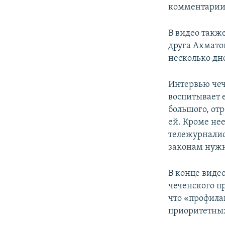
комментарии 
В видео такж
друга Ахматов
несколько дне
Интервью чеч
воспитывает 
большого, от
ей. Кроме не
тележурналис
законам нужно
В конце виде
чеченского п
что «профила
приоритетных