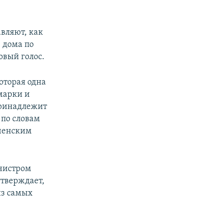
авляют, как
з дома по
овый голос.
оторая одна
марки и
принадлежит
 по словам
еченским
инистром
утверждает,
из самых