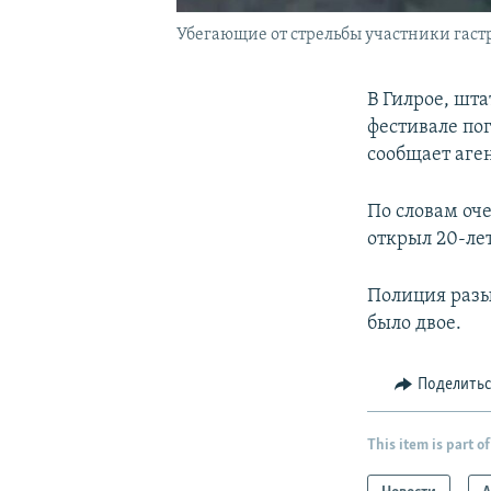
Убегающие от стрельбы участники гастр
В Гилрое, шт
фестивале пог
сообщает аген
По словам оче
открыл 20-ле
Полиция разы
было двое.
Поделить
This item is part of