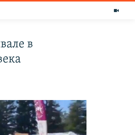
вале в
века