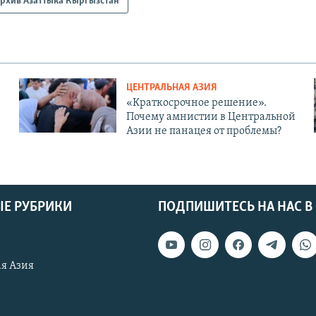
рхив Азаттыка Кыргызстан
ЦЕНТРАЛЬНАЯ АЗИЯ
«Краткосрочное решение».
Почему амнистии в Центральной
Азии не панацея от проблемы?
Е РУБРИКИ
ПОДПИШИТЕСЬ НА НАС В
я Азия