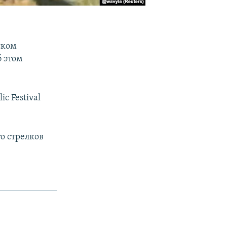
ском
б этом
c Festival
о стрелков