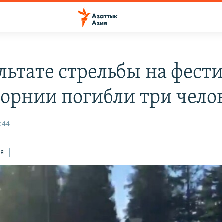
льтате стрельбы на фести
орнии погибли три чело
:44
ся