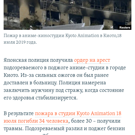
Пожар в аниме-киностудии Kyoto Animation в Киото,18
июля 2019 года.
Японская полиция получила
ордер на арест
подозреваемого в поджоге аниме-студии в городе
Киото. Из-за сильных ожогов он был ранее
доставлен в больницу. Полиция намерена
заключить мужчину под стражу, когда состояние
его здоровья стабилизируется.
В результате
пожара в студии Kyoto Animation 18
июля погибли 34 человека
, более 30 – получили
травмы. Подозреваемый разлил и поджег бензин