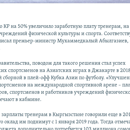
о КР на 50% увеличило заработную плату тренерам, на
чреждений физической культуры и спорта. Соответст
исал премьер-министр Мухаммедкалый Абылгазиев, 
.
авительства, поводом для такого решения стал успех
их спортсменов на Азиатских играх в Джакарте в 2018
 сборной в плей-офф Кубка Азии по футболу. «Улучше
спортсменов на международной спортивной арене – пл
ров, спортсменов и работников учреждений физическо
мечают в кабмине.
зарплаты тренерам в Кыргызстане говорили еще в 2017
то оклад им поднимут с 1 января 2019 года. Тогда отмеч
бюджета дополнительно потребуется 103 миллиона сомо