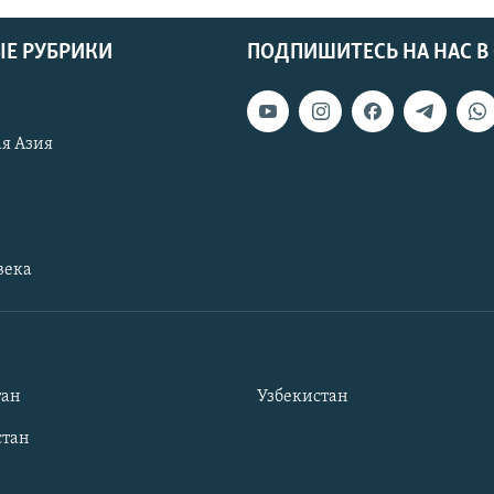
Е РУБРИКИ
ПОДПИШИТЕСЬ НА НАС В
я Азия
века
тан
Узбекистан
тан