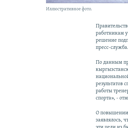
Иллюстративное фото.
Правительств
работникам у
решение подп
пресс-служба
По данным пр
кыргызстанск
национальной
результатов 
работы трене
спорта», - от
О повышении 
заявлялось, ч
эти цели из 