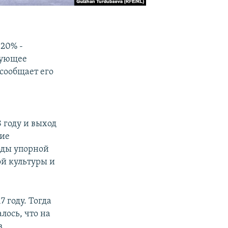
 20% -
вующее
сообщает его
 году и выход
ние
оды упорной
й культуры и
 году. Тогда
алось, что на
в.