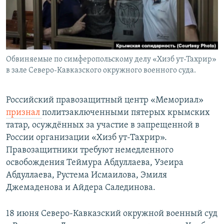
Обвиняемые по симферопольскому делу «Хизб ут-Тахрир»
в зале Северо-Кавказского окружного военного суда.
Российский правозащитный центр «Мемориал»
признал
политзаключенными пятерых крымских
татар, осуждённых за участие в запрещенной в
России организации «Хизб ут-Тахрир».
Правозащитники требуют немедленного
освобождения Теймура Абдуллаева, Узеира
Абдуллаева, Рустема Исмаилова, Эмиля
Джемаденова и Айдера Салединова.
18 июня Северо-Кавказский окружной военный суд