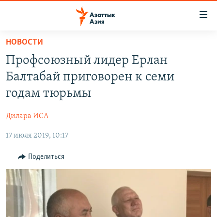
Доступность
ссылок
Вернуться
НОВОСТИ
к
ЦЕНТРАЛЬНАЯ АЗИЯ
Профсоюзный лидер Ерлан
основному
НОВОСТИ
КАЗАХСТАН
содержанию
Балтабай приговорен к семи
ВОЙНА В УКРАИНЕ
Вернутся
КЫРГЫЗСТАН
годам тюрьмы
к
НА ДРУГИХ ЯЗЫКАХ
УЗБЕКИСТАН
главной
Дилара ИСА
ТАДЖИКИСТАН
ҚАЗАҚША
навигации
ПОДПИШИТЕСЬ НА НАС В СОЦСЕТЯХ
Вернутся
17 июля 2019, 10:17
КЫРГЫЗЧА
к
ЎЗБЕКЧА
Поделиться
поиску
ТОҶИКӢ
Все сайты РСЕ/РС
TÜRKMENÇE