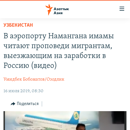
Доступность
ссылок
Вернуться
УЗБЕКИСТАН
к
ЦЕНТРАЛЬНАЯ АЗИЯ
В аэропорту Намангана имамы
основному
НОВОСТИ
КАЗАХСТАН
содержанию
читают проповеди мигрантам,
ВОЙНА В УКРАИНЕ
Вернутся
КЫРГЫЗСТАН
выезжающим на заработки в
к
НА ДРУГИХ ЯЗЫКАХ
УЗБЕКИСТАН
Россию (видео)
главной
ТАДЖИКИСТАН
ҚАЗАҚША
навигации
ПОДПИШИТЕСЬ НА НАС В СОЦСЕТЯХ
Умидбек Бобоматов/Озодлик
Вернутся
КЫРГЫЗЧА
к
16 июля 2019, 08:30
ЎЗБЕКЧА
поиску
Поделиться
ТОҶИКӢ
Все сайты РСЕ/РС
TÜRKMENÇE