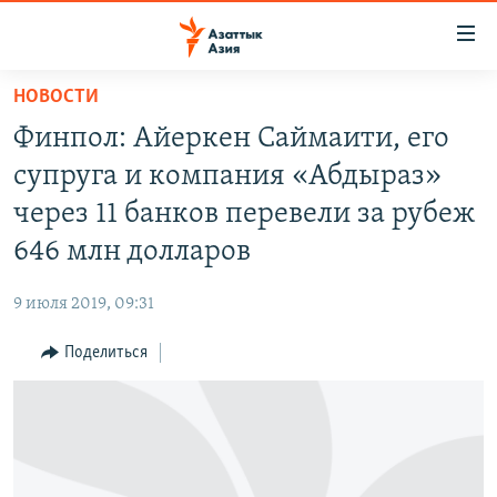
Доступность
ссылок
Вернуться
НОВОСТИ
к
ЦЕНТРАЛЬНАЯ АЗИЯ
Финпол: Айеркен Саймаити, его
основному
НОВОСТИ
КАЗАХСТАН
содержанию
супруга и компания «Абдыраз»
ВОЙНА В УКРАИНЕ
Вернутся
КЫРГЫЗСТАН
через 11 банков перевели за рубеж
к
НА ДРУГИХ ЯЗЫКАХ
УЗБЕКИСТАН
646 млн долларов
главной
ТАДЖИКИСТАН
ҚАЗАҚША
навигации
ПОДПИШИТЕСЬ НА НАС В СОЦСЕТЯХ
9 июля 2019, 09:31
Вернутся
КЫРГЫЗЧА
к
Поделиться
ЎЗБЕКЧА
поиску
ТОҶИКӢ
Все сайты РСЕ/РС
TÜRKMENÇE