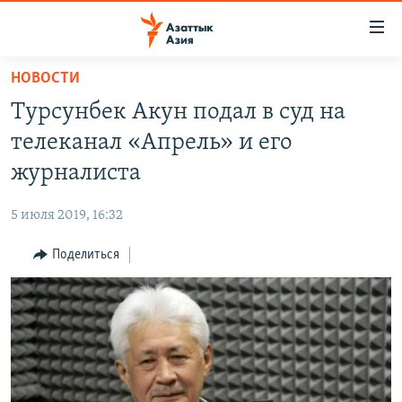
Доступность
ссылок
Вернуться
НОВОСТИ
к
ЦЕНТРАЛЬНАЯ АЗИЯ
Турсунбек Акун подал в суд на
основному
НОВОСТИ
КАЗАХСТАН
содержанию
телеканал «Апрель» и его
ВОЙНА В УКРАИНЕ
Вернутся
КЫРГЫЗСТАН
журналиста
к
НА ДРУГИХ ЯЗЫКАХ
УЗБЕКИСТАН
главной
5 июля 2019, 16:32
ТАДЖИКИСТАН
ҚАЗАҚША
навигации
ПОДПИШИТЕСЬ НА НАС В СОЦСЕТЯХ
Вернутся
Поделиться
КЫРГЫЗЧА
к
ЎЗБЕКЧА
поиску
ТОҶИКӢ
Все сайты РСЕ/РС
TÜRKMENÇE