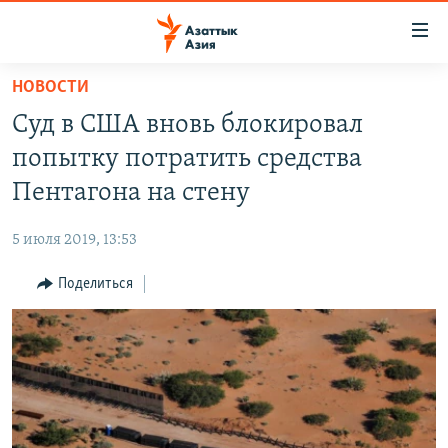
Доступность
ссылок
Вернуться
НОВОСТИ
к
ЦЕНТРАЛЬНАЯ АЗИЯ
Суд в США вновь блокировал
основному
НОВОСТИ
КАЗАХСТАН
содержанию
попытку потратить средства
ВОЙНА В УКРАИНЕ
Вернутся
КЫРГЫЗСТАН
Пентагона на стену
к
НА ДРУГИХ ЯЗЫКАХ
УЗБЕКИСТАН
главной
5 июля 2019, 13:53
ТАДЖИКИСТАН
ҚАЗАҚША
навигации
ПОДПИШИТЕСЬ НА НАС В СОЦСЕТЯХ
Вернутся
Поделиться
КЫРГЫЗЧА
к
ЎЗБЕКЧА
поиску
ТОҶИКӢ
Все сайты РСЕ/РС
TÜRKMENÇE