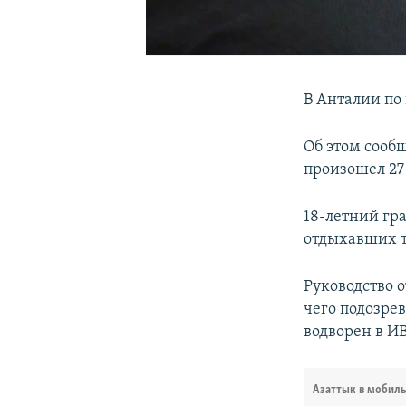
В Анталии по
Об этом сооб
произошел 27
18-летний гра
отдыхавших т
Руководство 
чего подозре
водворен в И
Азаттык в мобил