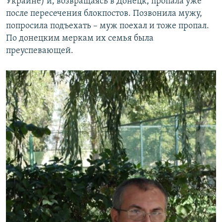
Украине) и, возвращаясь в Донецк, пропала уже
после пересечения блокпостов. Позвонила мужу,
попросила подъехать – муж поехал и тоже пропал.
По донецким меркам их семья была
преуспевающей.