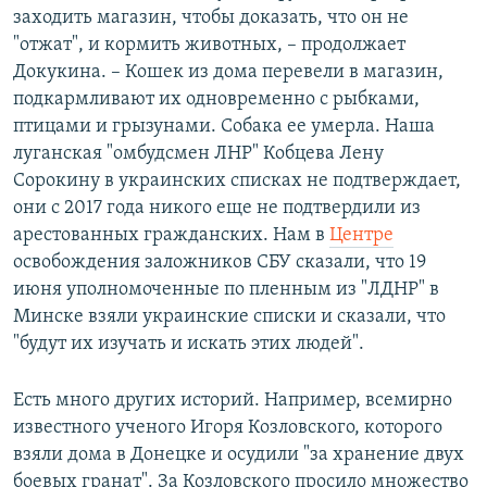
заходить магазин, чтобы доказать, что он не
"отжат", и кормить животных, – продолжает
Докукина. – Кошек из дома перевели в магазин,
подкармливают их одновременно с рыбками,
птицами и грызунами. Собака ее умерла. Наша
луганская "омбудсмен ЛНР" Кобцева Лену
Сорокину в украинских списках не подтверждает,
они с 2017 года никого еще не подтвердили из
арестованных гражданских. Нам в
Центре
освобождения заложников СБУ сказали, что 19
июня уполномоченные по пленным из "ЛДНР" в
Минске взяли украинские списки и сказали, что
"будут их изучать и искать этих людей".
Есть много других историй. Например, всемирно
известного ученого Игоря Козловского, которого
взяли дома в Донецке и осудили "за хранение двух
боевых гранат". За Козловского просило множество