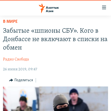
Доступность
ссылок
Вернуться
В МИРЕ
к
ЦЕНТРАЛЬНАЯ АЗИЯ
Забытые «шпионы СБУ». Кого в
основному
НОВОСТИ
КАЗАХСТАН
содержанию
Донбассе не включают в списки на
ВОЙНА В УКРАИНЕ
Вернутся
КЫРГЫЗСТАН
обмен
к
НА ДРУГИХ ЯЗЫКАХ
УЗБЕКИСТАН
главной
Радио Свобода
ТАДЖИКИСТАН
ҚАЗАҚША
навигации
ПОДПИШИТЕСЬ НА НАС В СОЦСЕТЯХ
Вернутся
26 июня 2019, 09:47
КЫРГЫЗЧА
к
ЎЗБЕКЧА
Поделиться
поиску
ТОҶИКӢ
Все сайты РСЕ/РС
TÜRKMENÇE