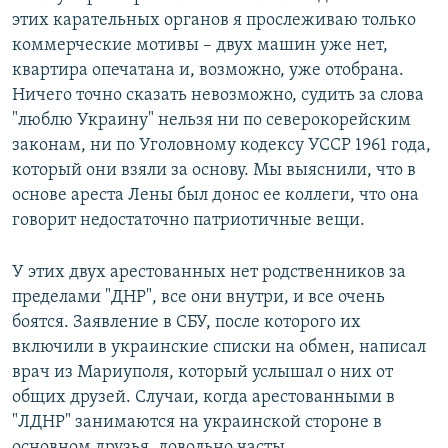
этих карательных органов я прослеживаю только
коммерческие мотивы – двух машин уже нет,
квартира опечатана и, возможно, уже отобрана.
Ничего точно сказать невозможно, судить за слова
"люблю Украину" нельзя ни по северокорейским
законам, ни по Уголовному кодексу УССР 1961 года,
который они взяли за основу. Мы выяснили, что в
основе ареста Лены был донос ее коллеги, что она
говорит недостаточно патриотичные вещи.
У этих двух арестованных нет родственников за
пределами "ДНР", все они внутри, и все очень
боятся. Заявление в СБУ, после которого их
включили в украинские списки на обмен, написал
врач из Мариуполя, который услышал о них от
общих друзей. Случаи, когда арестованными в
"ЛДНР" занимаются на украинской стороне в
основном друзья, довольно часты.