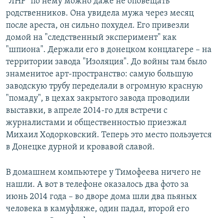
"ЛНР" по нему можно даже не оповещать
родственников. Она увидела мужа через месяц
после ареста, он сильно похудел. Его привезли
домой на "следственный эксперимент" как
"шпиона". Держали его в донецком концлагере – на
территории завода "Изоляция". До войны там было
знаменитое арт-пространство: самую большую
заводскую трубу переделали в огромную красную
"помаду", в цехах закрытого завода проводили
выставки, в апреле 2014-го для встречи с
журналистами и общественностью приезжал
Михаил Ходорковский. Теперь это место пользуется
в Донецке дурной и кровавой славой.
В домашнем компьютере у Тимофеева ничего не
нашли. А вот в телефоне оказалось два фото за
июнь 2014 года – во дворе дома шли два пьяных
человека в камуфляже, один падал, второй его