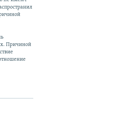
распространил
причиной
нь
ых. Причиной
тствие
 отношение