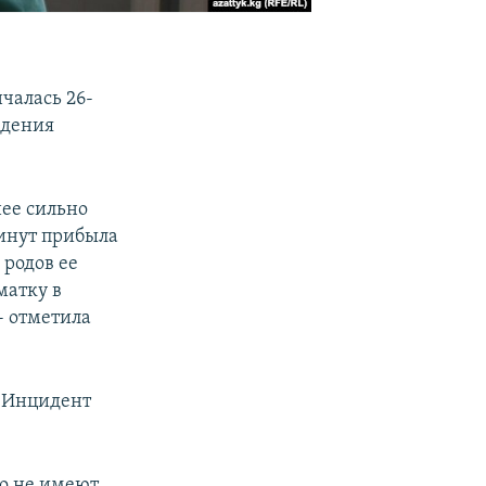
чалась 26-
ждения
нее сильно
минут прибыла
 родов ее
матку в
- отметила
. Инцидент
о не имеют