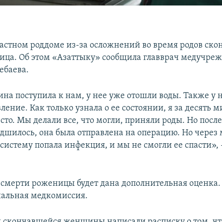
астном роддоме из-за осложнений во время родов скон
ица. Об этом «Азаттыку» сообщила главврач медучре
ебаева.
на поступила к нам, у нее уже отошли воды. Также у 
ление. Как только узнала о ее состоянии, я за десять 
сто. Мы делали все, что могли, приняли роды. Но после
удшилось, она была отправлена на операцию. Но через 
систему попала инфекция, и мы не смогли ее спасти», 
, смерти роженицы будет дана дополнительная оценка
иальная медкомиссия.
 скончавшейся женщины написали расписку о том, чт