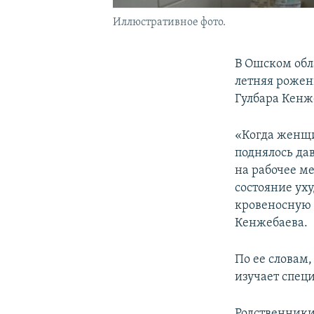
Иллюстративное фото.
В Ошском обл
летняя рожен
Гулбара Кенж
«Когда женщи
поднялось дав
на рабочее ме
состояние ух
кровеносную 
Кенжебаева.
По ее словам
изучает спец
Родственники