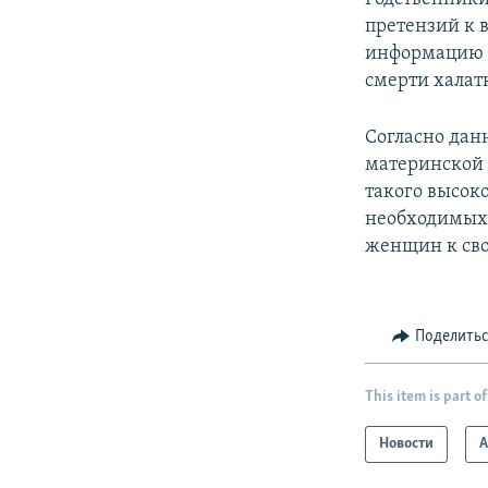
претензий к 
информацию о
смерти халат
Согласно дан
материнской 
такого высоко
необходимых 
женщин к сво
Поделить
This item is part of
Новости
А