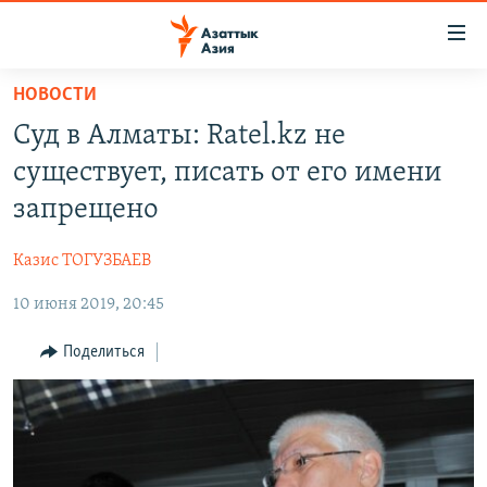
Доступность
ссылок
Вернуться
НОВОСТИ
к
ЦЕНТРАЛЬНАЯ АЗИЯ
Суд в Алматы: Ratel.kz не
основному
НОВОСТИ
КАЗАХСТАН
содержанию
существует, писать от его имени
ВОЙНА В УКРАИНЕ
Вернутся
КЫРГЫЗСТАН
запрещено
к
НА ДРУГИХ ЯЗЫКАХ
УЗБЕКИСТАН
главной
Казис ТОГУЗБАЕВ
ТАДЖИКИСТАН
ҚАЗАҚША
навигации
ПОДПИШИТЕСЬ НА НАС В СОЦСЕТЯХ
Вернутся
10 июня 2019, 20:45
КЫРГЫЗЧА
к
ЎЗБЕКЧА
Поделиться
поиску
ТОҶИКӢ
Все сайты РСЕ/РС
TÜRKMENÇE