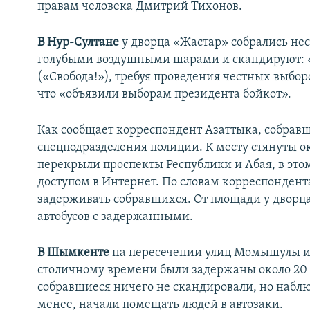
правам человека Дмитрий Тихонов.
В Нур-Султане
у дворца «Жастар» собрались не
голубыми воздушными шарами и скандируют: «А
(«Свобода!»), требуя проведения честных выбор
что «объявили выборам президента бойкот».
Как сообщает корреспондент Азаттыка, собрав
спецподразделения полиции. К месту стянуты о
перекрыли проспекты Республики и Абая, в эт
доступом в Интернет. По словам корреспондент
задерживать собравшихся. От площади у дворца
автобусов с задержанными.
В Шымкенте
на пересечении улиц Момышулы и Т
столичному времени были задержаны около 20 ч
собравшиеся ничего не скандировали, но набл
менее, начали помещать людей в автозаки.