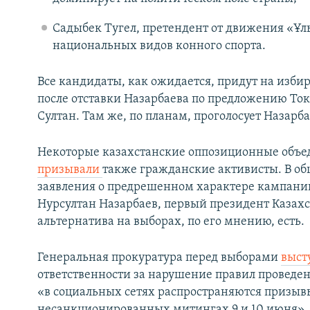
Садыбек Тугел, претендент от движения «Ұл
национальных видов конного спорта.
Все кандидаты, как ожидается, придут на избир
после отставки Назарбаева по предложению Ток
Султан. Там же, по планам, проголосует Назарба
Некоторые казахстанские оппозиционные объ
призывали
также гражданские активисты. В об
заявления о предрешенном характере кампании
Нурсултан Назарбаев, первый президент Казахст
альтернатива на выборах, по его мнению, есть.
Генеральная прокуратура перед выборами
выст
ответственности за нарушение правил проведен
«в социальных сетях распространяются призыв
несанкционированных митингах 9 и 10 июня».