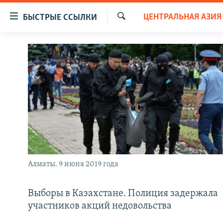
Доступность
ЦЕНТРАЛЬНАЯ АЗИЯ
БЫСТРЫЕ ССЫЛКИ
ссылок
Искать
Вернуться
ЦЕНТРАЛЬНАЯ АЗИЯ
к
НОВОСТИ
КАЗАХСТАН
основному
содержанию
ВОЙНА В УКРАИНЕ
КЫРГЫЗСТАН
Вернутся
НА ДРУГИХ ЯЗЫКАХ
УЗБЕКИСТАН
к
главной
ТАДЖИКИСТАН
ҚАЗАҚША
навигации
КЫРГЫЗЧА
Вернутся
к
ЎЗБЕКЧА
поиску
Алматы. 9 июня 2019 года
ТОҶИКӢ
TÜRKMENÇE
Выборы в Казахстане. Полиция задержала
участников акций недовольства