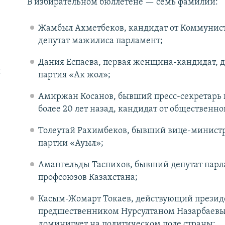
В избирательном бюллетене — семь фамилий:
Жамбыл Ахметбеков, кандидат от Коммунист
депутат мажилиса парламент;
Дания Еспаева, первая женщина-кандидат, д
х
партия «Ак жол»;
Амиржан Косанов, бывший пресс-секретарь 
более 20 лет назад, кандидат от общественн
Толеутай Рахимбеков, бывший вице-министр 
партии «Ауыл»;
Амангельды Таспихов, бывший депутат пар
профсоюзов Казахстана;
Касым-Жомарт Токаев, действующий президе
предшественником Нурсултаном Назарбаевым
доминирует на политическом поле страны;