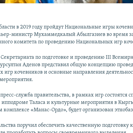
области в 2019 году пройдут Национальные игры кочевн
мьер-министр Мухаммедкалый Абылгазиев во время з
ного комитета по проведению Национальных игр коч
 Секретариата по подготовке и проведению III Всемир
урсултан Аденов представил общую концепцию прове
 игр кочевников и основные направления деятельнос
мероприятия.
 пресс-служба правительства, в рамках игр состоятся 
а ипподроме Таласа и культурные мероприятия в Кырг
 комплексе «Манас-Ордо», будет организован этнобаз
ельства поручил обеспечить качественную подготовку 
исле проработать вопросы своевременного выделения