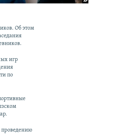
иков. Об этом
аседания
евников.
ных игр
дения
ти по
спортивные
ызском
ар.
к проведению