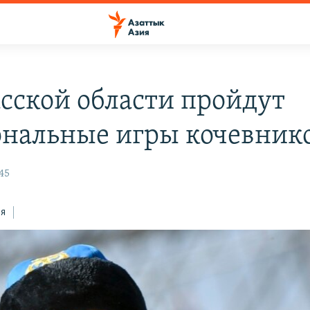
асской области пройдут
нальные игры кочевник
45
ся