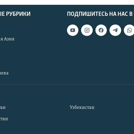
Е РУБРИКИ
ПОДПИШИТЕСЬ НА НАС В
я Азия
века
тан
Узбекистан
тан