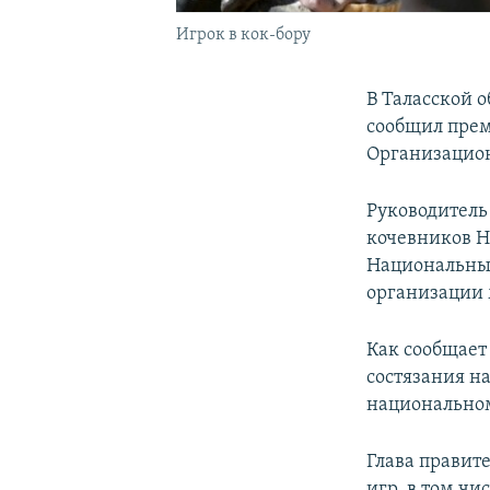
Игрок в кок-бору
В Таласской 
сообщил пре
Организацион
Руководитель
кочевников Н
Национальных
организации 
Как сообщает
состязания н
национальном
Глава правит
игр, в том ч