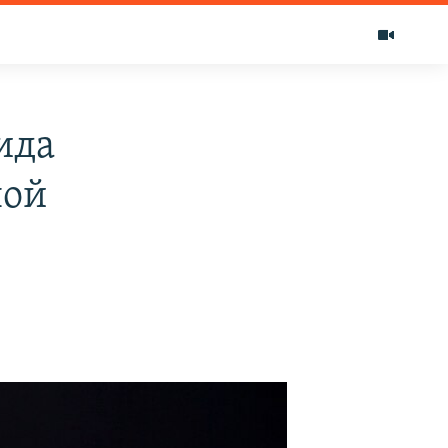
ида
ной