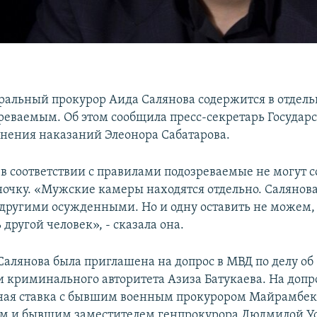
альный прокурор Аида Салянова содержится в отдель
реваемым. Об этом сообщила пресс-секретарь Государ
нения наказаний Элеонора Сабатарова.
 в соответствии с правилами подозреваемые не могут 
ночку. «Мужские камеры находятся отдельно. Салянова
 другими осужденными. Но и одну оставить не можем,
ь другой человек», - сказала она.
Салянова была приглашена на допрос в МВД по делу об
 криминального авторитета Азиза Батукаева. На допр
ная ставка с бывшим военным прокурором Майрамбе
м и бывшим заместителем генпрокурора Людмилой У