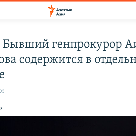
 Бывший генпрокурор А
ова содержится в отдель
е
:03
ся