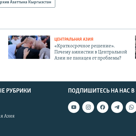
рхив Азаттыка Кыргызстан
ЦЕНТРАЛЬНАЯ АЗИЯ
«Краткосрочное решение».
Почему амнистии в Центральной
Азии не панацея от проблемы?
Е РУБРИКИ
ПОДПИШИТЕСЬ НА НАС В
я Азия