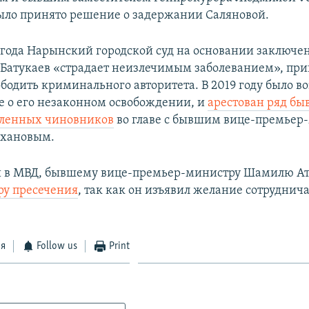
было принято решение о задержании Саляновой.
3 года Нарынский городской суд на основании заключе
з Батукаев «страдает неизлечимым заболеванием», пр
ободить криминального авторитета. В 2019 году было в
е о его незаконном освобождении, и
арестован ряд б
вленных чиновников
во главе с бывшим вице-премьер
хановым.
и в МВД, бывшему вице-премьер-министру Шамилю Ат
ру пресечения
, так как он изъявил желание сотруднича
ся
Follow us
Print