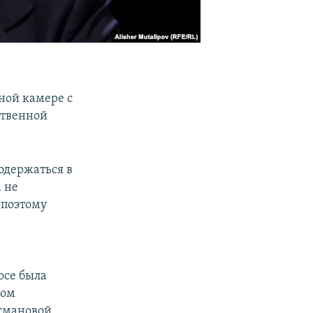
ной камере с
ственной
содержаться в
 не
 поэтому
осе была
ком
смановой.