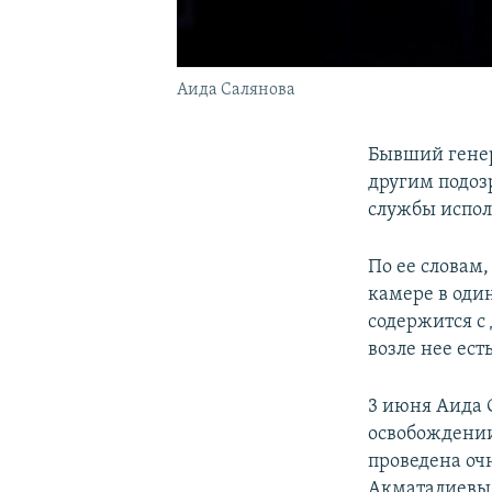
Аида Салянова
Бывший генер
другим подоз
службы испол
По ее словам,
камере в оди
содержится с
возле нее ест
3 июня Аида 
освобождении
проведена оч
Акматалиевы