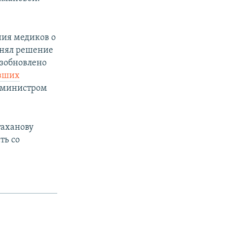
ния медиков о
инял решение
озобновлено
ывших
-министром
аханову
ть со