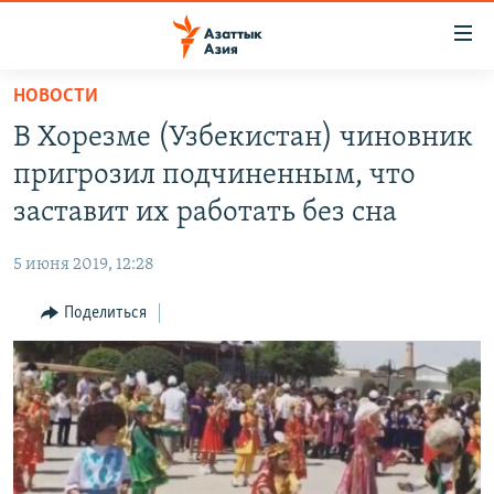
Доступность
ссылок
Вернуться
НОВОСТИ
к
ЦЕНТРАЛЬНАЯ АЗИЯ
В Хорезме (Узбекистан) чиновник
основному
НОВОСТИ
КАЗАХСТАН
содержанию
пригрозил подчиненным, что
ВОЙНА В УКРАИНЕ
Вернутся
КЫРГЫЗСТАН
заставит их работать без сна
к
НА ДРУГИХ ЯЗЫКАХ
УЗБЕКИСТАН
главной
5 июня 2019, 12:28
ТАДЖИКИСТАН
ҚАЗАҚША
навигации
ПОДПИШИТЕСЬ НА НАС В СОЦСЕТЯХ
Вернутся
Поделиться
КЫРГЫЗЧА
к
ЎЗБЕКЧА
поиску
ТОҶИКӢ
Все сайты РСЕ/РС
TÜRKMENÇE