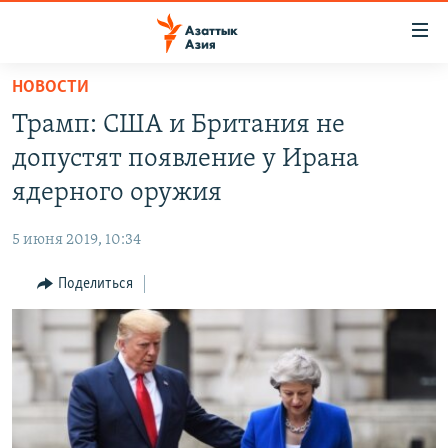
Доступность
ссылок
Вернуться
НОВОСТИ
к
ЦЕНТРАЛЬНАЯ АЗИЯ
Трамп: США и Британия не
основному
НОВОСТИ
КАЗАХСТАН
содержанию
допустят появление у Ирана
ВОЙНА В УКРАИНЕ
Вернутся
КЫРГЫЗСТАН
ядерного оружия
к
НА ДРУГИХ ЯЗЫКАХ
УЗБЕКИСТАН
главной
5 июня 2019, 10:34
ТАДЖИКИСТАН
ҚАЗАҚША
навигации
ПОДПИШИТЕСЬ НА НАС В СОЦСЕТЯХ
Вернутся
Поделиться
КЫРГЫЗЧА
к
ЎЗБЕКЧА
поиску
ТОҶИКӢ
Все сайты РСЕ/РС
TÜRKMENÇE