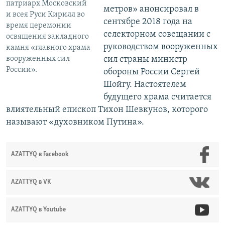
патриарх Московский
метров» анонсировал в
и всея Руси Кирилл во
сентябре 2018 года на
время церемонии
селекторном совещании с
освящения закладного
руководством вооруженных
камня «главного храма
вооруженных сил
сил страны министр
России».
обороны России Сергей
Шойгу. Настоятелем
будущего храма считается
влиятельный епископ Тихон Шевкунов, которого
называют «духовником Путина».
AZATTYQ в Facebook
AZATTYQ в VK
AZATTYQ в Youtube