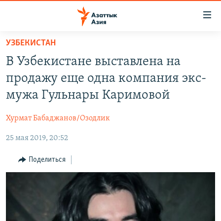
Доступность
ссылок
Вернуться
УЗБЕКИСТАН
к
ЦЕНТРАЛЬНАЯ АЗИЯ
В Узбекистане выставлена на
основному
НОВОСТИ
КАЗАХСТАН
содержанию
продажу еще одна компания экс-
ВОЙНА В УКРАИНЕ
Вернутся
КЫРГЫЗСТАН
мужа Гульнары Каримовой
к
НА ДРУГИХ ЯЗЫКАХ
УЗБЕКИСТАН
главной
Хурмат Бабаджанов/Озодлик
ТАДЖИКИСТАН
ҚАЗАҚША
навигации
ПОДПИШИТЕСЬ НА НАС В СОЦСЕТЯХ
Вернутся
25 мая 2019, 20:52
КЫРГЫЗЧА
к
ЎЗБЕКЧА
Поделиться
поиску
ТОҶИКӢ
Все сайты РСЕ/РС
TÜRKMENÇE