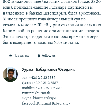
800 миллионов швейцарских франков (около $800
млн), принадлежавшие Гульнаре Каримовой и
найденные в банках Швейцарии, была арестована.
31 июля прошлого года Федеральный суд по
уголовным делам Швейцарии отклонил апелляцию
Каримовой на решение о замораживании средств.
Это означает, что деньги в скором времени могут
быть возвращены властям Узбекистана.
Поделиться
Follow us
Хурмат Бабаджанов/Озодлик
тел: +420 2 2112 3387
факс: +420 2 2112 6587
mobile:+420 605 562 270
twitter: khurmatb
skype: khurmatskype
facebook:Khurmat Babadjanov