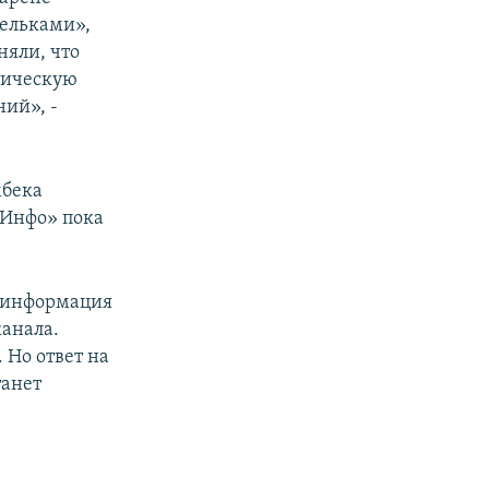
шельками»,
няли, что
тическую
ий», -
мбека
-Инфо» пока
и информация
анала.
 Но ответ на
танет