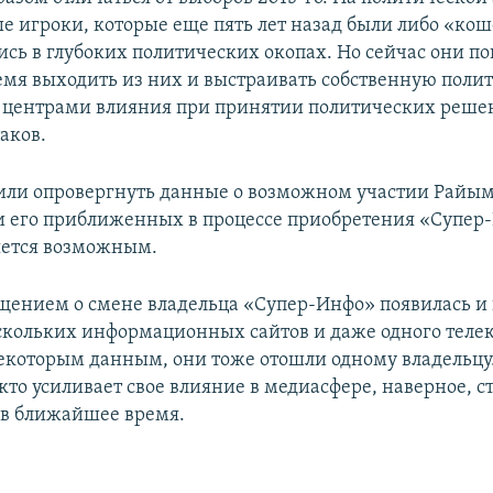
ые игроки, которые еще пять лет назад были либо «ко
сь в глубоких политических окопах. Но сейчас они по
емя выходить из них и выстраивать собственную поли
ь центрами влияния при принятии политических решен
аков.
или опровергнуть данные о возможном участии Райы
 его приближенных в процессе приобретения «Супер
яется возможным.
бщением о смене владельца «Супер-Инфо» появилась 
скольких информационных сайтов и даже одного телек
екоторым данным, они тоже отошли одному владельцу.
 кто усиливает свое влияние в медиасфере, наверное, с
 в ближайшее время.