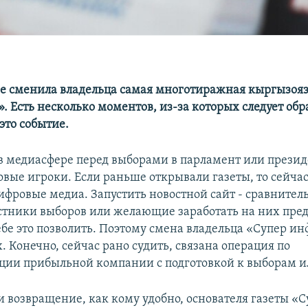
е сменила владельца самая многотиражная кыргызояз
. Есть несколько моментов, из-за которых следует обр
это событие.
 в медиасфере перед выборами в парламент или прези
овые игроки. Если раньше открывали газеты, то сейча
ифровые медиа. Запустить новостной сайт - сравнител
стники выборов или желающие заработать на них пр
бе это позволить. Поэтому смена владельца «Супер ин
. Конечно, сейчас рано судить, связана операция по
ции прибыльной компании с подготовкой к выборам ил
и возвращение, как кому удобно, основателя газеты «