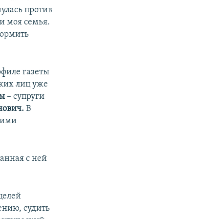
нулась против
и моя семья.
формить
офиле газеты
ких лиц уже
ны
– супруги
ович.
В
кими
занная с ней
целей
ению, судить