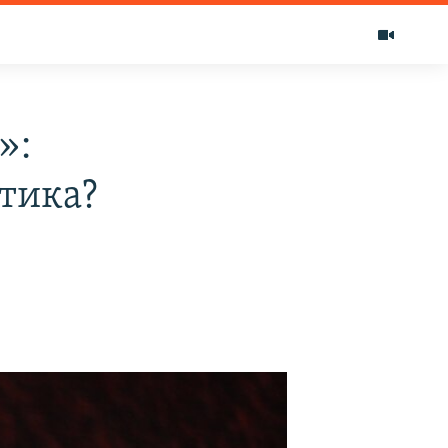
»:
итика?