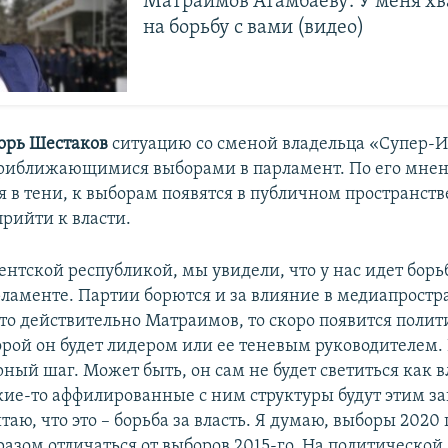
Матраимов Атамбаеву: У меня хв
на борьбу с вами (видео)
орь Шестаков
ситуацию со сменой владельца «Супер-
приближающимися выборами в парламент. По его мнен
 в тени, к выборам появятся в публичном пространств
прийти к власти.
нтской республикой, мы увидели, что у нас идет борь
рламенте. Партии борются и за влияние в медиапростр
это действительно Матраимов, то скоро появится полит
орой он будет лидером или ее теневым руководителем. 
ный шаг. Может быть, он сам не будет светиться как 
акие-то аффилированные с ним структуры будут этим з
таю, что это – борьба за власть. Я думаю, выборы 2020 
азом отличаться от выборов 2015-го. На политической