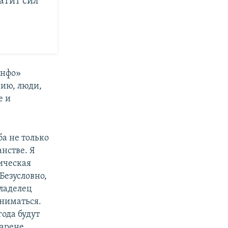
атит сил
Инфо»
ию, люди,
е и
ба не только
анстве. Я
ическая
Безусловно,
владелец
аниматься.
года будут
 арене