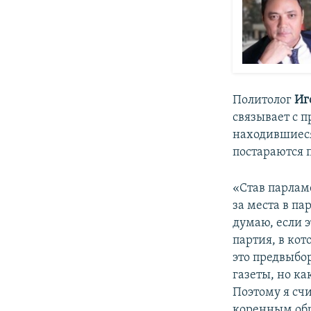
Политолог
Иг
связывает с 
находившиеся
постараются 
«Став парламе
за места в па
думаю, если 
партия, в кот
это предвыбор
газеты, но к
Поэтому я счи
коренным обр