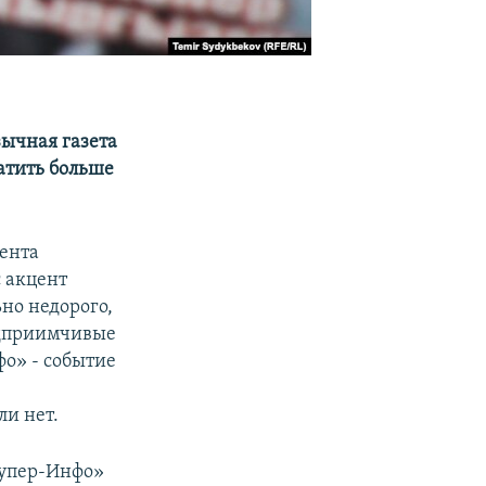
ычная газета
атить больше
дента
с акцент
ьно недорого,
едприимчивые
фо» - событие
и нет.
Супер-Инфо»