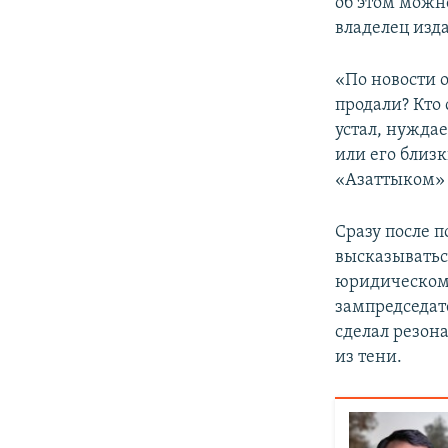
об этом можно
владелец изд
«По новости о
продали? Кто 
устал, нуждае
или его близк
«Азаттыком» 
Сразу после 
высказыватьс
юридическом,
зампредседа
сделал резон
из тени.