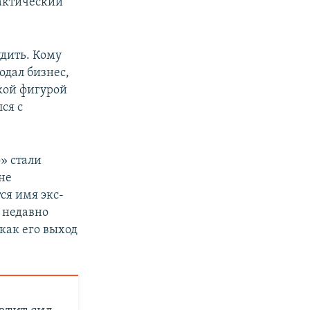
фактический
удить. Кому
родал бизнес,
ской фигурой
ся с
» стали
не
ся имя экс-
н недавно
как его выход