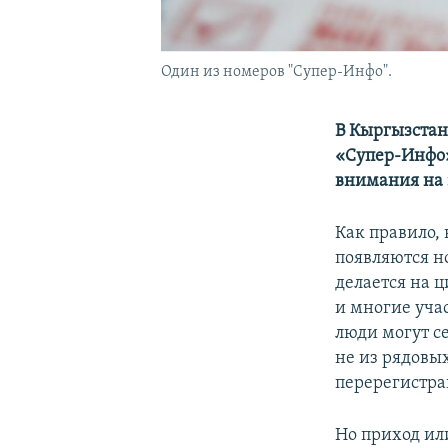
Один из номеров "Супер-Инфо".
В Кыргызстан
«Супер-Инфо»
внимания на 
Как правило,
появляются н
делается на ц
и многие уча
люди могут се
не из рядовых
перерегистра
Но приход ил