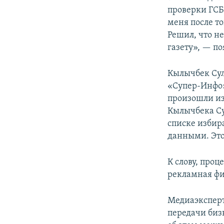
проверки ГСБ
меня после то
Решил, что н
газету», — п
Кылычбек Сул
«Супер-Инфо»
произошли и
Кылычбека Су
списке избир
данными. Это 
К слову, проц
рекламная ф
Медиаэкспер
передачи биз