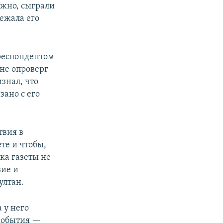
ожно, сыграли
ежала его
рреспондентом
 не опроверг
знал, что
зано с его
твия в
те и чтобы,
ка газеты не
вие и
ултан.
 у него
 события —