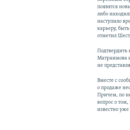
появятся нов
либо находили
наступило вр
карьеру, быт
отметил Шест
Подтвердить 
Матраимова и
не представл
Вместе с соо
о продаже не
Причем, по н
вопрос о том,
известно уже