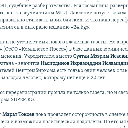
ЭП, судебные разбирательства. Вся госмашина развер
го, как я озвучил тайны МИД. Давление почувствовала 
еправильно втягивать моих близких. И что надо перео
ояснил он в интервью изданию «24.kg».
тан не уточняет имя нового владельца газеты. Но в пр
 (ОсОО «Компьютер Пресс») в базе данных юридичес
зменения. Учредителем вместо
Султан Мээрим Исаев
лтана - значится
Насирдинов Икрамиддин Исламидин
ателей Центризбиркома есть только один человек с та
молодой человек, которому нет еще и 22 лет.
есс перерегистрации прошла не только газета, но и свя
ирма SUPER.KG.
т
Марат Токоев
пока проявляет осторожность в оценке 
неса и возможной политической подоплеки. По его мн