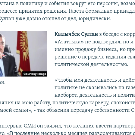
лтана в политику и события вокруг его персоны, возм
процессе принятия решения. Газета формально принадл
Султан уже давно отошел от дел, юридически.
Кылычбек Султан
в беседе с ко
«Азаттыка» не подтвердил, но и
именно продажу бизнеса, но при
решение о передаче издания свя
политической деятельностью.
«Чтобы моя деятельность и дейс
ан.
политике не сказывались на газе
наоборот, деятельность и полити
ияния на мою работу, политическую карьеру, спокойст
моей семьи», - так объяснил передачу собственности С
 интервью СМИ он заявил, что желание ввести партнера
но. «В последние несколько месяцев разворачиваются