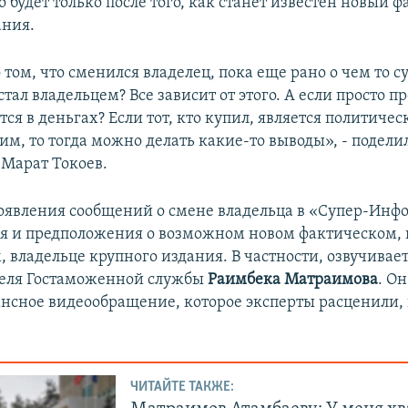
 будет только после того, как станет известен новый 
ания.
 том, что сменился владелец, пока еще рано о чем то с
стал владельцем? Все зависит от этого. А если просто п
тся в деньгах? Если тот, кто купил, является политиче
им, то тогда можно делать какие-то выводы», - поделил
Марат Токоев.
появления сообщений о смене владельца в «Супер-Инфо
я и предположения о возможном новом фактическом, 
 владельце крупного издания. В частности, озвучивает
теля Гостаможенной службы
Раимбека Матраимова
. О
ансное видеообращение, которое эксперты расценили, 
ЧИТАЙТЕ ТАКЖЕ: