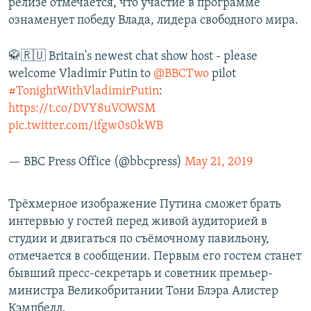
релизе отмечается, что участие в программе
ознаменует победу Влада, лидера свободного мира.
🥋🇷🇺 Britain's newest chat show host - please
welcome Vladimir Putin to
@BBCTwo
pilot
#TonightWithVladimirPutin
:
https://t.co/DVY8uVOWSM
pic.twitter.com/ifgw0s0kWB
— BBC Press Office (@bbcpress)
May 21, 2019
Трёхмерное изображение Путина сможет брать
интервью у гостей перед живой аудиторией в
студии и двигаться по съёмочному павильону,
отмечается в сообщении. Первым его гостем станет
бывший пресс-секретарь и советник премьер-
министра Великобритании Тони Блэра Алистер
Кэмпбелл.