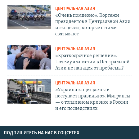
ЦЕНТРАЛЬНАЯ АЗИЯ
«Очень помпезно». Кортежи
президентов в Центральной Азии
и эксцессы, которые с ними
связывают
ЦЕНТРАЛЬНАЯ АЗИЯ
«Краткосрочное решение».
Почему амнистии в Центральной
Азии не панацея от проблемы?
ЦЕНТРАЛЬНАЯ АЗИЯ
«Украина защищается и
поступает правильно». Мигранты
— о топливном кризисе в России
и его последствиях
ПОДПИШИТЕСЬ НА НАС В СОЦСЕТЯХ