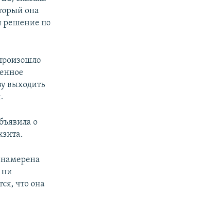
оторый она
и решение по
 произошло
венное
ву выходить
.
бъявила о
кзита.
й намерена
 ни
ся, что она