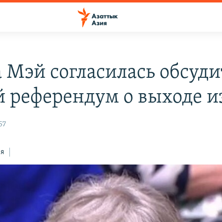
а Мэй согласилась обсуди
й референдум о выходе и
57
ся