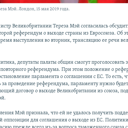
а Мэй. Лондон, 15 мая 2019 года.
стр Великобритании Тереза Мэй согласилась обсудит
торой референдум о выходе страны из Евросоюза. Об 
время выступления во вторник, трансляцию ее речи ве
литика, депутаты палаты общин смогут проголосовать 
повторного референдума. При этом положение о рефе
становление парламента о соглашении с ЕС. То есть, 
ь за проведение референдума, парламенту нужно будет
ующий договор о выходе Великобритании из союза, по
эй.
пления Мэй признала, что ей не удалось получить подд
й оппозиции для соглашения о выходе из ЕС. Политики
асию прежде всего из-за вопроса таможенного союза с