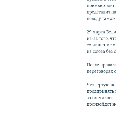
премьер-мини
представит п
поводу тамож
29 марта Вел
из-за того, 
соглашение о
из союза без 
После провал
переговорах 
Четвертую по
предпринять 
закончилось, 
произойдет не