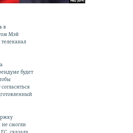
ь в
этом Мэй
л телеканал
за
рендуме будет
чтобы
 согласиться
дготовленный
ержку
 не смогли
 ЕС, сказала