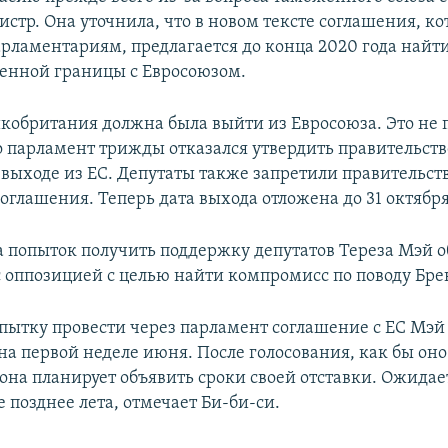
стр. Она уточнила, что в новом тексте соглашения, к
арламентариям, предлагается до конца 2020 года найт
енной границы с Евросоюзом.
икобритания должна была выйти из Евросоюза. Это не
что парламент трижды отказался утвердить правительст
 выходе из ЕС. Депутаты также запретили правительст
соглашения. Теперь дата выхода отложена до 31 октября
а попыток получить поддержку депутатов Тереза Мэй о
с оппозицией с целью найти компромисс по поводу Бре
пытку провести через парламент соглашение с ЕС Мэ
на первой неделе июня. После голосования, как бы оно
она планирует объявить сроки своей отставки. Ожидает
 позднее лета, отмечает Би-би-си.