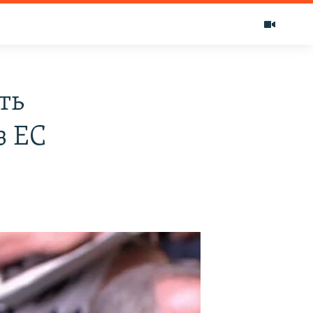
ть
з ЕС