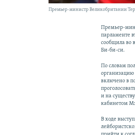
Премьер-министр Великобритании Терез
Премьер-мини
парламенте в
сообщила во 
Би-би-си.
По словам по
организацию 
включено в по
проголосоват
и на существ
кабинетом М
В ходе высту
лейбористско
прийти к согл