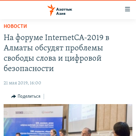
Доступность
ссылок
Вернуться
НОВОСТИ
к
ЦЕНТРАЛЬНАЯ АЗИЯ
На форуме InternetCA-2019 в
основному
НОВОСТИ
КАЗАХСТАН
содержанию
Алматы обсудят проблемы
ВОЙНА В УКРАИНЕ
Вернутся
КЫРГЫЗСТАН
свободы слова и цифровой
к
НА ДРУГИХ ЯЗЫКАХ
УЗБЕКИСТАН
безопасности
главной
ТАДЖИКИСТАН
ҚАЗАҚША
навигации
ПОДПИШИТЕСЬ НА НАС В СОЦСЕТЯХ
21 мая 2019, 16:00
Вернутся
КЫРГЫЗЧА
к
Поделиться
ЎЗБЕКЧА
поиску
ТОҶИКӢ
Все сайты РСЕ/РС
TÜRKMENÇE