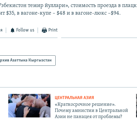
збекистон темир йуллари», стоимость проезда в плац
ит $35, в вагоне-купе – $48 и в вагоне-люкс –$94.
ся
Follow us
Print
рхив Азаттыка Кыргызстан
ЦЕНТРАЛЬНАЯ АЗИЯ
«Краткосрочное решение».
Почему амнистии в Центральной
Азии не панацея от проблемы?