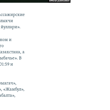
ассажирские
алыкчи
 йуллари».
аном и
го
азахстана, а
Рыбачье». В
01:59 и
рыагач»,
», «Жамбул»,
абалта»,