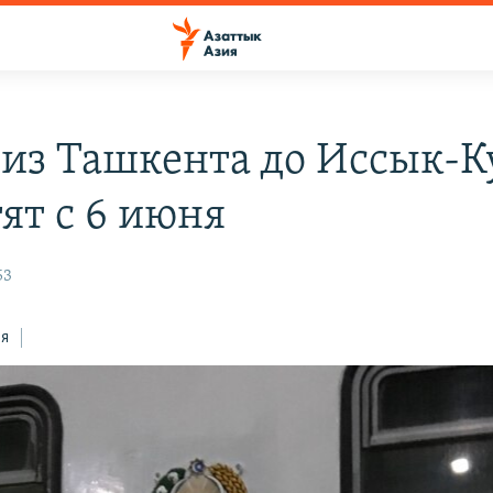
 из Ташкента до Иссык-К
ят с 6 июня
53
ся