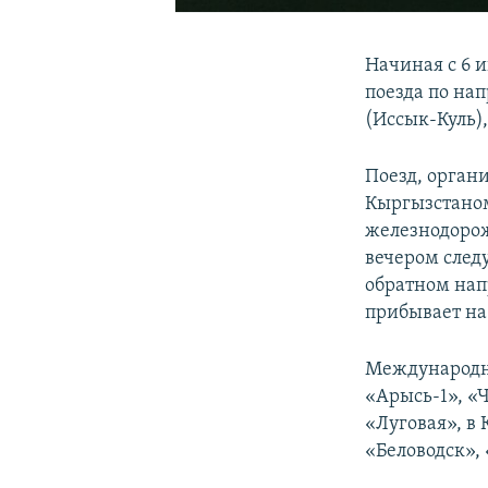
Начиная с 6 
поезда по на
(Иссык-Куль)
Поезд, орган
Кыргызстаном
железнодорож
вечером следу
обратном напр
прибывает на 
Международны
«Арысь-1», «
«Луговая», в
«Беловодск»,