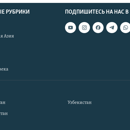
Е РУБРИКИ
ПОДПИШИТЕСЬ НА НАС В
я Азия
века
тан
Узбекистан
тан