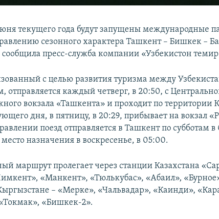
июня текущего года будут запущены международные п
правлению сезонного характера Ташкент – Бишкек – Б
, сообщила пресс-служба компании «Узбекистон темир
изованный с целью развития туризма между Узбекист
, отправляется каждый четверг, в 20:50, с Центрально
ного вокзала «Ташкента» и проходит по территории К
ющего дня, в пятницу, в 20:29, прибывает на вокзал «
авлении поезд отправляется в Ташкент по субботам в 
место назначения в воскресенье, в 05:00.
й маршрут пролегает через станции Казахстана «Са
Чимкент», «Манкент», «Тюлькубас», «Абаил», «Бурное
 Кыргызстане – «Мерке», «Чальвадар», «Каинди», «Кар
 «Токмак», «Бишкек-2».