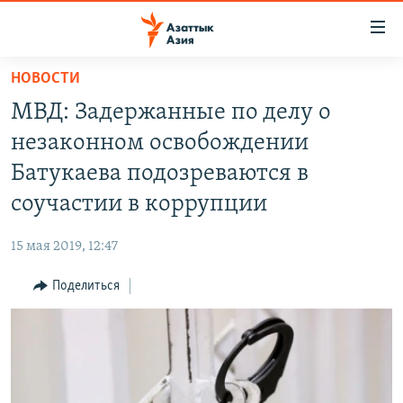
Доступность
ссылок
Вернуться
НОВОСТИ
к
ЦЕНТРАЛЬНАЯ АЗИЯ
МВД: Задержанные по делу о
основному
НОВОСТИ
КАЗАХСТАН
содержанию
незаконном освобождении
ВОЙНА В УКРАИНЕ
Вернутся
КЫРГЫЗСТАН
Батукаева подозреваются в
к
НА ДРУГИХ ЯЗЫКАХ
УЗБЕКИСТАН
соучастии в коррупции
главной
ТАДЖИКИСТАН
ҚАЗАҚША
навигации
ПОДПИШИТЕСЬ НА НАС В СОЦСЕТЯХ
15 мая 2019, 12:47
Вернутся
КЫРГЫЗЧА
к
Поделиться
ЎЗБЕКЧА
поиску
ТОҶИКӢ
Все сайты РСЕ/РС
TÜRKMENÇE