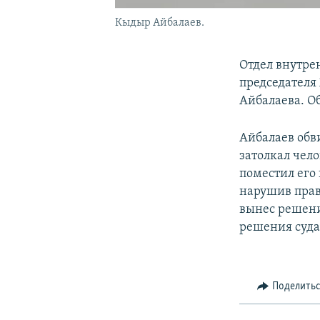
Кыдыр Айбалаев.
Отдел внутре
председателя
Айбалаева. О
Айбалаев обв
затолкал чел
поместил его 
нарушив прав
вынес решени
решения суда 
Поделить