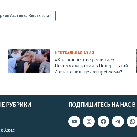
рхив Азаттыка Кыргызстан
ЦЕНТРАЛЬНАЯ АЗИЯ
«Краткосрочное решение».
Почему амнистии в Центральной
Азии не панацея от проблемы?
Е РУБРИКИ
ПОДПИШИТЕСЬ НА НАС В
я Азия