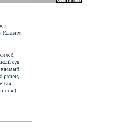
ыск
на Кыдыра
 силой
нный суд
виняемый,
й район,
нения
анство).