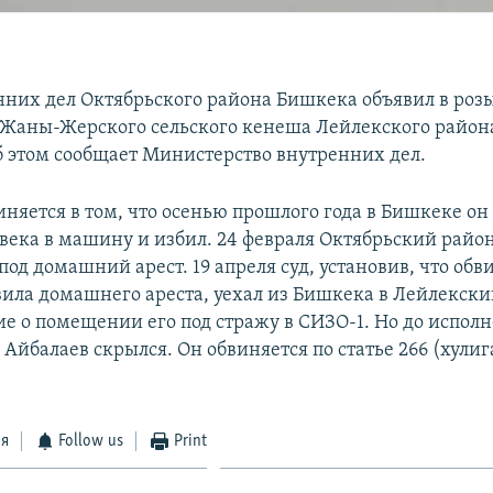
нних дел Октябрьского района Бишкека объявил в роз
 Жаны-Жерского сельского кенеша Лейлекского райо
б этом сообщает Министерство внутренних дел.
иняется в том, что осенью прошлого года в Бишкеке он
овека в машину и избил. 24 февраля Октябрьский райо
под домашний арест. 19 апреля суд, установив, что об
ила домашнего ареста, уехал из Бишкека в Лейлекски
е о помещении его под стражу в СИЗО-1. Но до испол
Айбалаев скрылся. Он обвиняется по статье 266 (хулиг
ся
Follow us
Print