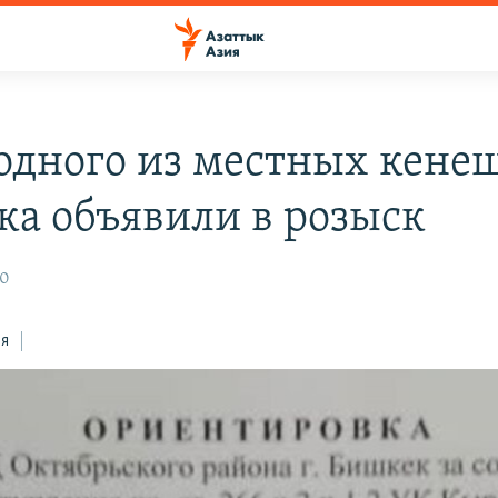
 одного из местных кене
ка объявили в розыск
50
ся