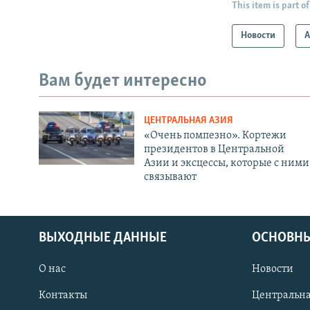
This item is part of
Новости
А
Вам будет интересно
ЦЕНТРАЛЬНАЯ АЗИЯ
«Очень помпезно». Кортежи
президентов в Центральной
Азии и эксцессы, которые с ними
связывают
ВЫХОДНЫЕ ДАННЫЕ
ОСНОВНЫ
О нас
Новости
Контакты
Центральна