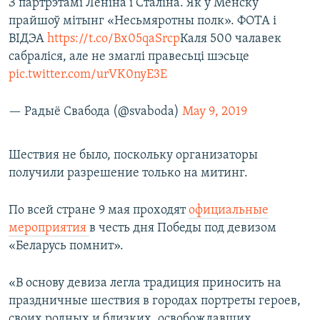
З партрэтамі Леніна і Сталіна. Як у Менску
прайшоў мітынг «Несьмяротны полк». ФОТА і
ВІДЭА
https://t.co/Bx05qaSrcp
Каля 500 чалавек
сабраліся, але не змаглі правесьці шэсьце
pic.twitter.com/urVK0nyE3E
— Радыё Свабода (@svaboda)
May 9, 2019
Шествия не было, поскольку организаторы
получили разрешение только на митинг.
По всей стране 9 мая проходят
официальные
мероприятия
в честь дня Победы под девизом
«Беларусь помнит».
«В основу девиза легла традиция приносить на
праздничные шествия в городах портреты героев,
своих родных и близких, освобождавших