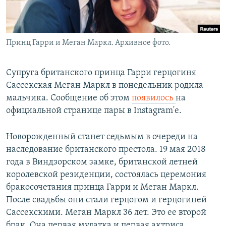
Принц Гарри и Меган Маркл. Архивное фото.
Супруга британского принца Гарри герцогиня
Сассекская Меган Маркл в понедельник родила
мальчика. Сообщение об этом
появилось
на
официальной странице пары в Instagram'е.
Новорожденный станет седьмым в очереди на
наследование британского престола. 19 мая 2018
года в Виндзорском замке, британской летней
королевской резиденции, состоялась церемония
бракосочетания принца Гарри и Меган Маркл.
После свадьбы они стали герцогом и герцогиней
Сассекскими. Меган Маркл 36 лет. Это ее второй
брак. Она первая мулатка и первая актриса,