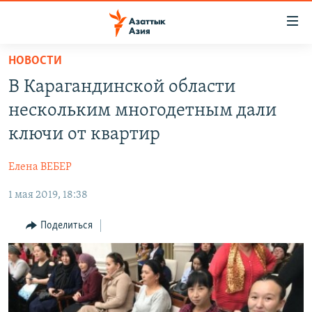
Доступность
ссылок
Вернуться
НОВОСТИ
к
ЦЕНТРАЛЬНАЯ АЗИЯ
В Карагандинской области
основному
НОВОСТИ
КАЗАХСТАН
содержанию
нескольким многодетным дали
ВОЙНА В УКРАИНЕ
Вернутся
КЫРГЫЗСТАН
ключи от квартир
к
НА ДРУГИХ ЯЗЫКАХ
УЗБЕКИСТАН
главной
Елена ВЕБЕР
ТАДЖИКИСТАН
ҚАЗАҚША
навигации
ПОДПИШИТЕСЬ НА НАС В СОЦСЕТЯХ
Вернутся
1 мая 2019, 18:38
КЫРГЫЗЧА
к
ЎЗБЕКЧА
Поделиться
поиску
ТОҶИКӢ
Все сайты РСЕ/РС
TÜRKMENÇE