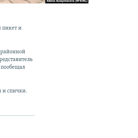
 пикет и
й районной
представитель
 пообещал
 и спички.