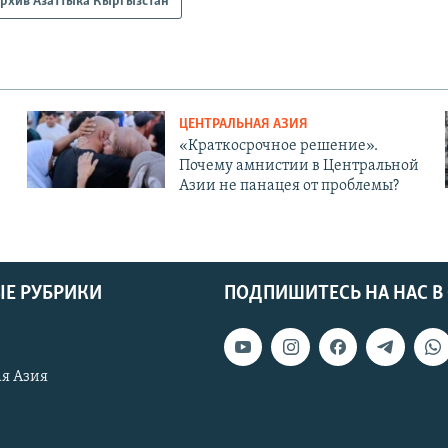
рхив Азаттыка Кыргызстан
ЦЕНТРАЛЬНАЯ АЗИЯ
«Краткосрочное решение».
Почему амнистии в Центральной
Азии не панацея от проблемы?
Е РУБРИКИ
ПОДПИШИТЕСЬ НА НАС В
я Азия