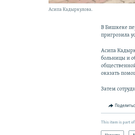
Асипа Кадыркулова.
В Бишкеке пе
пригрозила у
Асипа Кадырк
больницы и о
общественной
оказать помо
Затем сотруд
Поделить
This item is part of