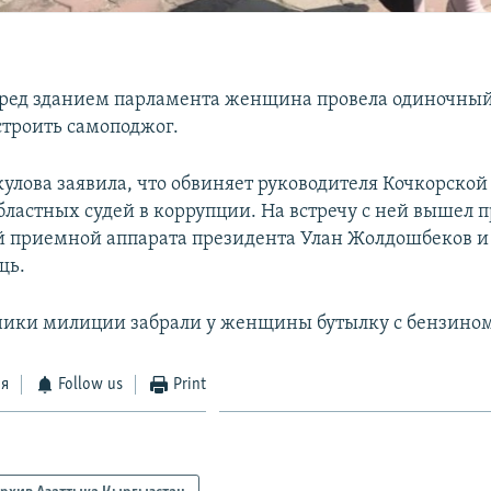
ред зданием парламента женщина провела одиночный
строить самоподжог.
улова заявила, что обвиняет руководителя Кочкорско
бластных судей в коррупции. На встречу с ней вышел 
 приемной аппарата президента Улан Жолдошбеков и
щь.
ники милиции забрали у женщины бутылку с бензином
ся
Follow us
Print