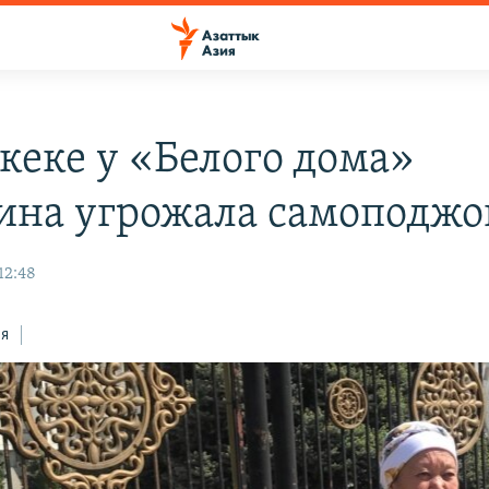
кеке у «Белого дома»
на угрожала самоподжо
12:48
ся