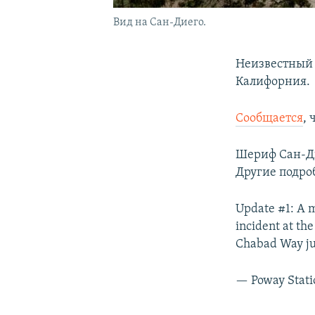
Вид на Сан-Диего.
Неизвестный 
Калифорния.
Сообщается
,
Шериф Сан-Ди
Другие подро
Update #1: A m
incident at t
Chabad Way just
— Poway Stat