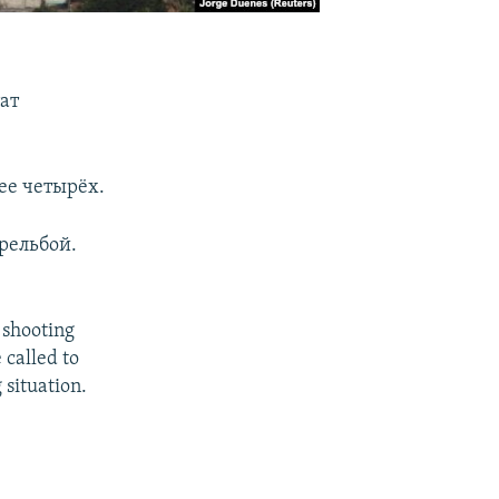
ат
ее четырёх.
рельбой.
 shooting
called to
 situation.