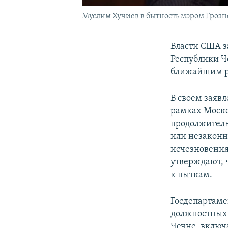
Муслим Хучиев в бытность мэром Грозн
Власти США з
Республики Ч
ближайшим ро
В своем заяв
рамках Моско
продолжитель
или незаконн
исчезновения
утверждают, 
к пыткам.
Госдепартаме
должностных 
Чечне, включа