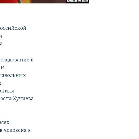
российской
и
а.
сследование в
 и
оизвольных
х
овники
ности Хучиева
всех
в человека в