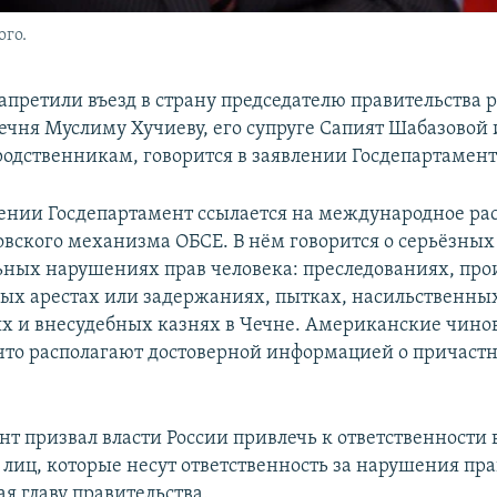
ого.
апретили въезд в страну председателю правительства 
ечня Муслиму Хучиеву, его супруге Сапият Шабазовой 
дственникам, говорится в заявлении Госдепартамент
лении Госдепартамент ссылается на международное ра
вского механизма ОБСЕ. В нём говорится о серьёзных
ных нарушениях прав человека: преследованиях, пр
ых арестах или задержаниях, пытках, насильственны
х и внесудебных казнях в Чечне. Американские чин
что располагают достоверной информацией о причаст
нт призвал власти России привлечь к ответственности 
лиц, которые несут ответственность за нарушения пра
я главу правительства.