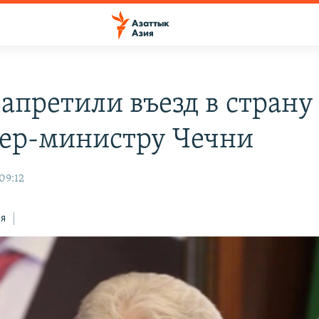
апретили въезд в страну
ер-министру Чечни
09:12
ся