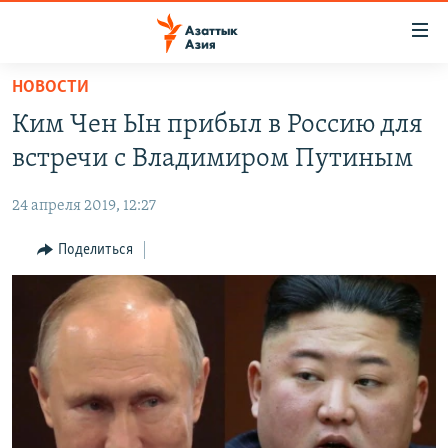
Доступность
ссылок
Вернуться
НОВОСТИ
к
ЦЕНТРАЛЬНАЯ АЗИЯ
Ким Чен Ын прибыл в Россию для
основному
НОВОСТИ
КАЗАХСТАН
содержанию
встречи с Владимиром Путиным
ВОЙНА В УКРАИНЕ
Вернутся
КЫРГЫЗСТАН
к
24 апреля 2019, 12:27
НА ДРУГИХ ЯЗЫКАХ
УЗБЕКИСТАН
главной
Поделиться
ТАДЖИКИСТАН
ҚАЗАҚША
навигации
ПОДПИШИТЕСЬ НА НАС В СОЦСЕТЯХ
Вернутся
КЫРГЫЗЧА
к
ЎЗБЕКЧА
поиску
ТОҶИКӢ
Все сайты РСЕ/РС
TÜRKMENÇE