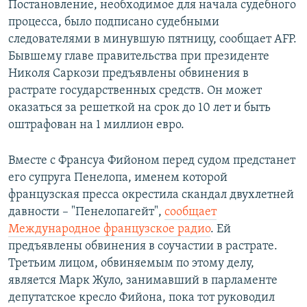
Постановление, необходимое для начала судебного
процесса, было подписано судебными
следователями в минувшую пятницу, сообщает AFP.
Бывшему главе правительства при президенте
Николя Саркози предъявлены обвинения в
растрате государственных средств. Он может
оказаться за решеткой на срок до 10 лет и быть
оштрафован на 1 миллион евро.
Вместе с Франсуа Фийоном перед судом предстанет
его супруга Пенелопа, именем которой
французская пресса окрестила скандал двухлетней
давности – "Пенелопагейт",
сообщает
Международное французское радио
. Ей
предъявлены обвинения в соучастии в растрате.
Третьим лицом, обвиняемым по этому делу,
является Марк Жуло, занимавший в парламенте
депутатское кресло Фийона, пока тот руководил