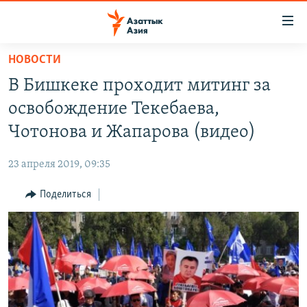
Доступность
ссылок
Вернуться
НОВОСТИ
к
ЦЕНТРАЛЬНАЯ АЗИЯ
В Бишкеке проходит митинг за
основному
НОВОСТИ
КАЗАХСТАН
содержанию
освобождение Текебаева,
ВОЙНА В УКРАИНЕ
Вернутся
КЫРГЫЗСТАН
Чотонова и Жапарова (видео)
к
НА ДРУГИХ ЯЗЫКАХ
УЗБЕКИСТАН
главной
23 апреля 2019, 09:35
ТАДЖИКИСТАН
ҚАЗАҚША
навигации
ПОДПИШИТЕСЬ НА НАС В СОЦСЕТЯХ
Вернутся
Поделиться
КЫРГЫЗЧА
к
ЎЗБЕКЧА
поиску
ТОҶИКӢ
Все сайты РСЕ/РС
TÜRKMENÇE