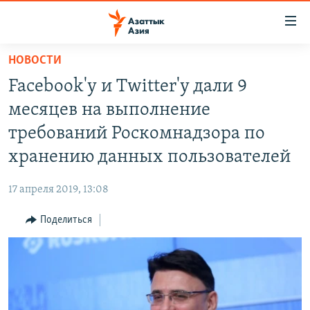
Доступность
ссылок
Вернуться
НОВОСТИ
к
ЦЕНТРАЛЬНАЯ АЗИЯ
Facebook'у и Twitter'у дали 9
основному
НОВОСТИ
КАЗАХСТАН
содержанию
месяцев на выполнение
ВОЙНА В УКРАИНЕ
Вернутся
КЫРГЫЗСТАН
требований Роскомнадзора по
к
НА ДРУГИХ ЯЗЫКАХ
УЗБЕКИСТАН
хранению данных пользователей
главной
ТАДЖИКИСТАН
ҚАЗАҚША
навигации
ПОДПИШИТЕСЬ НА НАС В СОЦСЕТЯХ
17 апреля 2019, 13:08
Вернутся
КЫРГЫЗЧА
к
Поделиться
ЎЗБЕКЧА
поиску
ТОҶИКӢ
Все сайты РСЕ/РС
TÜRKMENÇE