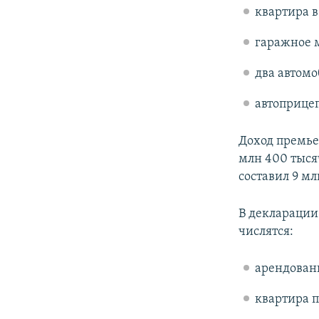
квартира в 
гаражное м
два автомо
автоприцеп
Доход премье
млн 400 тысяч
составил 9 мл
В декларации
числятся:
арендованн
квартира п