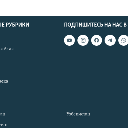
Е РУБРИКИ
ПОДПИШИТЕСЬ НА НАС В
я Азия
века
тан
Узбекистан
тан