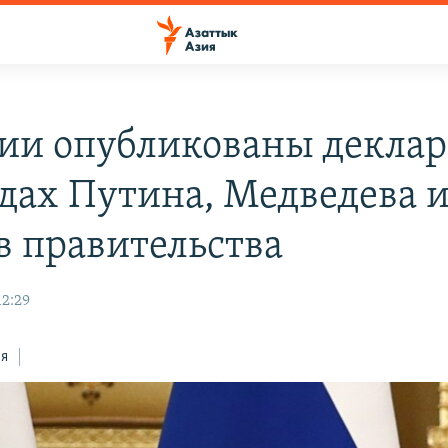
сии опубликованы декла
одах Путина, Медведева 
в правительства
12:29
ся