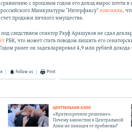
 сравнению с прошлым годом его доход вырос почти в п
 российского Минкультуры "Интерфаксу"
пояснили
, чт
 счет продажи личного имущества.
под следствием сенатор Рауф Арашуков не сдал декла
ет
РБК, что может стать поводом лишить его сенаторск
одом ранее он задекларировал 4,9 млн рублей дохода (
ся
Follow us
Print
ЦЕНТРАЛЬНАЯ АЗИЯ
«Краткосрочное решение».
Почему амнистии в Центральной
Азии не панацея от проблемы?