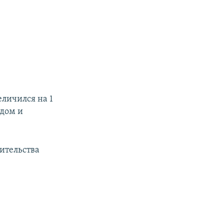
личился на 1
одом и
вительства
,