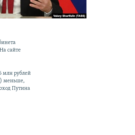
бинета
На сайте
6 млн рублей
в) меньше,
оход Путина