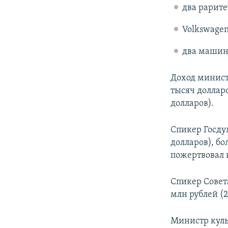
два рарите
Volkswagen
два машин
Доход министр
тысяч долларо
долларов).
Спикер Госдум
долларов), бо
пожертвовал 
Спикер Совет
млн рублей (2
Министр куль