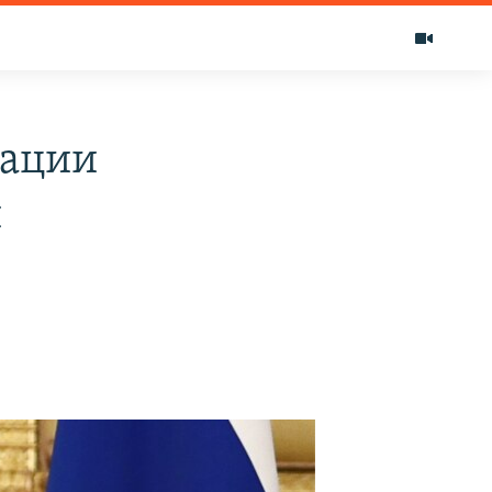
рации
и