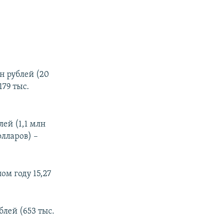
н рублей (20
179 тыс.
лей (1,1 млн
олларов) –
м году 15,27
лей (653 тыс.